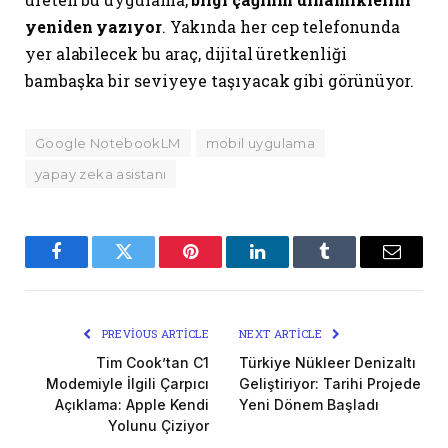
yeniden yazıyor
. Yakında her cep telefonunda
yer alabilecek bu araç, dijital üretkenliği
bambaşka bir seviyeye taşıyacak gibi görünüyor.
Google NotebookLM
mobil uygulama
yapay zeka asistanı
Facebook
Twitter
Pinterest
LinkedIn
Tumblr
Email
PREVIOUS ARTICLE
NEXT ARTICLE
Tim Cook’tan C1
Türkiye Nükleer Denizaltı
Modemiyle İlgili Çarpıcı
Geliştiriyor: Tarihi Projede
Açıklama: Apple Kendi
Yeni Dönem Başladı
Yolunu Çiziyor