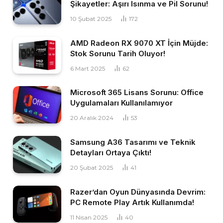
Şikayetler: Aşırı Isınma ve Pil Sorunu!
10 Şubat 2025
172
AMD Radeon RX 9070 XT İçin Müjde:
Stok Sorunu Tarih Oluyor!
6 Mart 2025
62
Microsoft 365 Lisans Sorunu: Office
Uygulamaları Kullanılamıyor
20 Aralık 2024
53
Samsung A36 Tasarımı ve Teknik
Detayları Ortaya Çıktı!
20 Şubat 2025
41
Razer’dan Oyun Dünyasında Devrim:
PC Remote Play Artık Kullanımda!
11 Nisan 2025
40