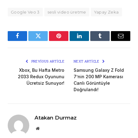
Google Veo 3
sesli video üretme
Yapay Zeka
Facebook
Twitter
Pinterest
LinkedIn
Tumblr
Email
PREVIOUS ARTICLE
NEXT ARTICLE
Xbox, Bu Hafta Metro
Samsung Galaxy Z Fold
2033 Redux Oyununu
7’nin 200 MP Kamerası
Ücretsiz Sunuyor!
Canlı Görüntüyle
Doğrulandı!
Atakan Durmaz
Website