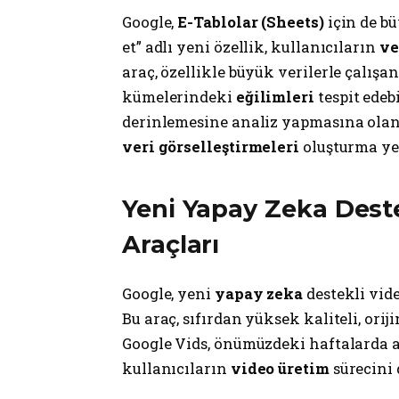
Google,
E-Tablolar (Sheets)
için de b
et” adlı yeni özellik, kullanıcıların
ve
araç, özellikle büyük verilerle çalışa
kümelerindeki
eğilimleri
tespit edeb
derinlemesine analiz yapmasına olana
veri görselleştirmeleri
oluşturma ye
Yeni Yapay Zeka Deste
Araçları
Google, yeni
yapay zeka
destekli vid
Bu araç, sıfırdan yüksek kaliteli, ori
Google Vids, önümüzdeki haftalarda 
kullanıcıların
video üretim
sürecini 