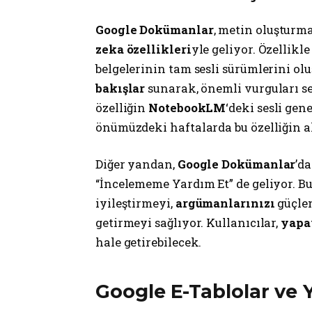
Google Dokümanlar
, metin oluşturm
zeka özellikleri
yle geliyor. Özellikl
belgelerinin tam sesli sürümlerini olu
bakışlar
sunarak, önemli vurguları s
özelliğin
NotebookLM
‘deki sesli gen
önümüzdeki haftalarda bu özelliğin 
Diğer yandan,
Google Dokümanlar
’d
“İncelememe Yardım Et” de geliyor. Bu
iyileştirmeyi,
argümanlarınızı
güçle
getirmeyi sağlıyor. Kullanıcılar,
yapa
hale getirebilecek.
Google E-Tablolar ve Y