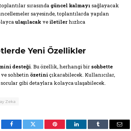
 toplantılar sırasında
güncel kalmayı
sağlayacak
üncellemeler sayesinde, toplantılarda yapılan
olayca
ulaşılacak
ve
iletiler
hızlıca
lerde Yeni Özellikler
mini desteği
. Bu özellik, herhangi bir
sohbette
 ve sohbetin
özetini
çıkarabilecek. Kullanıcılar,
sorular gibi detaylara kolayca ulaşabilecek.
ay Zeka
Facebook
Twitter
Pinterest
LinkedIn
Tumblr
Emai