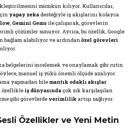
ikleştirilmesini mümkün kılıyor. Kullanıcılar,
için
yapay zeka
desteğiyle iş akışlarını kolayca
Flow
,
Gemini Gems
ile çalışarak, görevlerin
erimli çözümler sunuyor. Ayrıca, bu özellik, Google
n bağlam alabiliyor ve ardından
özel görevleri
iliyor.
tika belgelerini incelemek ve onaylamak gibi rutin
Böylece, manuel iş yükü önemli ölçüde azalıyor.
dlama yapmadan bile
mantık odaklı akışlar
, özellikle
iş dünyasında
çok sık karşılaşılan
etme gibi görevlerde
verimlilik
artışı sağlıyor.
sli Özellikler ve Yeni Metin