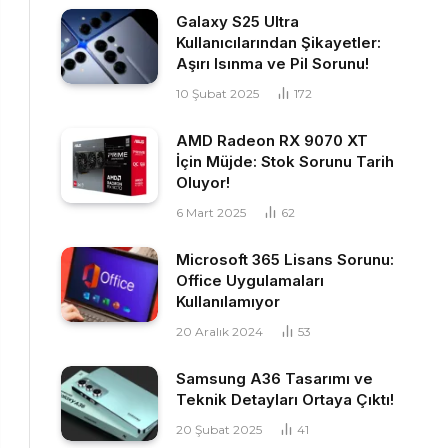
Galaxy S25 Ultra
Kullanıcılarından Şikayetler:
Aşırı Isınma ve Pil Sorunu!
10 Şubat 2025
172
AMD Radeon RX 9070 XT
İçin Müjde: Stok Sorunu Tarih
Oluyor!
6 Mart 2025
62
Microsoft 365 Lisans Sorunu:
Office Uygulamaları
Kullanılamıyor
20 Aralık 2024
53
Samsung A36 Tasarımı ve
Teknik Detayları Ortaya Çıktı!
20 Şubat 2025
41