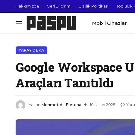
Hakkımızda
Geri Bildirim
Gizlilik Politikası
Topluluk K
Mobil Cihazlar
YAPAY ZEKA
Google Workspace Uy
Araçları Tanıtıldı
Yazan
Mehmet Ali Furtuna
10 Nisan 2025
Yoru