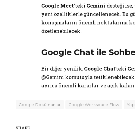
Google Meet
‘teki
Gemini
desteği ise,
yeni özelliklerle güncellenecek. Bu g
konuşmaların önemli noktalarına k
özetlenebilecek.
Google Chat ile Sohbet
Bir diğer yenilik,
Google Chat
’teki
Ge
@Gemini komutuyla tetiklenebilecek
ayrıca önemli kararlar ve açık kalan 
Google Dokümanlar
Google Workspace Flow
Yap
SHARE.