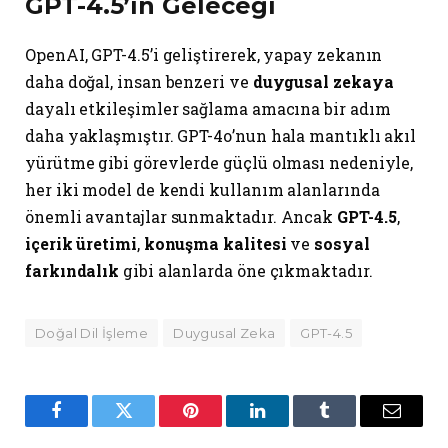
GPT-4.5’in Geleceği
OpenAI, GPT-4.5’i geliştirerek, yapay zekanın
daha doğal, insan benzeri ve
duygusal zekaya
dayalı etkileşimler sağlama amacına bir adım
daha yaklaşmıştır. GPT-4o’nun hala mantıklı akıl
yürütme gibi görevlerde güçlü olması nedeniyle,
her iki model de kendi kullanım alanlarında
önemli avantajlar sunmaktadır. Ancak
GPT-4.5
,
içerik üretimi
,
konuşma kalitesi
ve
sosyal
farkındalık
gibi alanlarda öne çıkmaktadır.
Doğal Dil İşleme
Duygusal Zeka
GPT-4.5
Facebook
Twitter
Pinterest
LinkedIn
Tumblr
Email