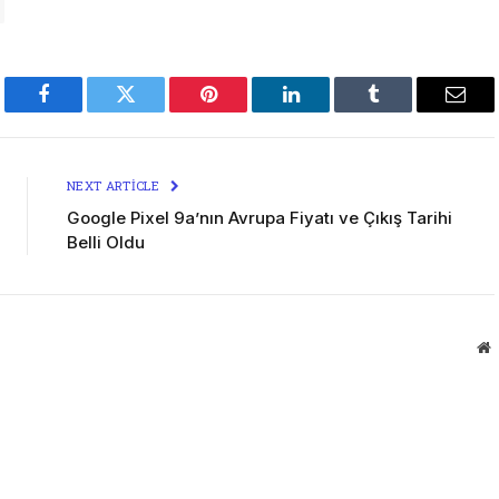
Facebook
Twitter
Pinterest
LinkedIn
Tumblr
Emai
NEXT ARTICLE
Google Pixel 9a’nın Avrupa Fiyatı ve Çıkış Tarihi
Belli Oldu
W