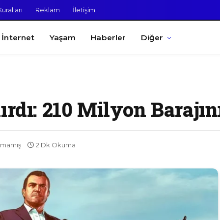
uralları
Reklam
İletişim
İnternet
Yaşam
Haberler
Diğer
rdı: 210 Milyon Barajını
lmamış
2 Dk Okuma