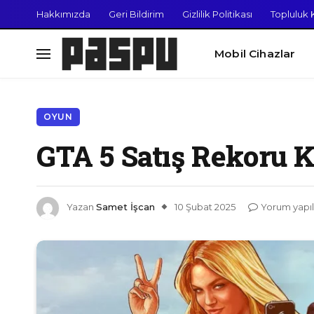
Hakkımızda
Geri Bildirim
Gizlilik Politikası
Topluluk K
Mobil Cihazlar
OYUN
GTA 5 Satış Rekoru Kı
Yazan
Samet İşcan
10 Şubat 2025
Yorum yapı