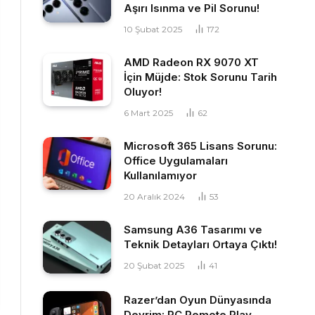
Aşırı Isınma ve Pil Sorunu!
10 Şubat 2025
172
AMD Radeon RX 9070 XT
İçin Müjde: Stok Sorunu Tarih
Oluyor!
6 Mart 2025
62
Microsoft 365 Lisans Sorunu:
Office Uygulamaları
Kullanılamıyor
20 Aralık 2024
53
Samsung A36 Tasarımı ve
Teknik Detayları Ortaya Çıktı!
20 Şubat 2025
41
Razer’dan Oyun Dünyasında
Devrim: PC Remote Play