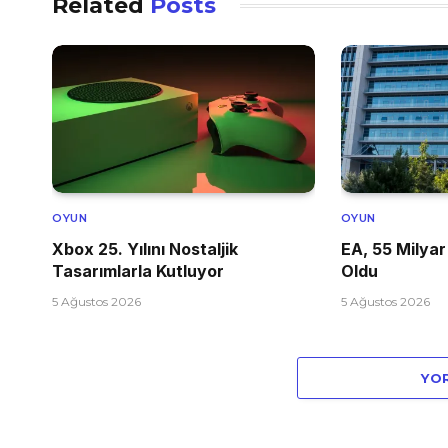
Related
Posts
OYUN
OYUN
Xbox 25. Yılını Nostaljik
EA, 55 Milyar
Tasarımlarla Kutluyor
Oldu
5 Ağustos 2026
5 Ağustos 2026
YO