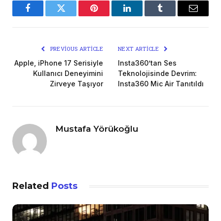
Facebook
Twitter
Pinterest
LinkedIn
Tumblr
Email
PREVIOUS ARTICLE
NEXT ARTICLE
Apple, iPhone 17 Serisiyle
Insta360’tan Ses
Kullanıcı Deneyimini
Teknolojisinde Devrim:
Zirveye Taşıyor
Insta360 Mic Air Tanıtıldı
Mustafa Yörükoğlu
Related
Posts