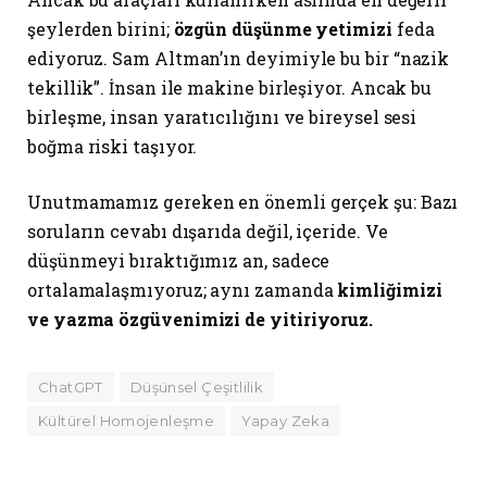
şeylerden birini;
özgün düşünme yetimizi
feda
ediyoruz. Sam Altman’ın deyimiyle bu bir “nazik
tekillik”. İnsan ile makine birleşiyor. Ancak bu
birleşme, insan yaratıcılığını ve bireysel sesi
boğma riski taşıyor.
Unutmamamız gereken en önemli gerçek şu: Bazı
soruların cevabı dışarıda değil, içeride. Ve
düşünmeyi bıraktığımız an, sadece
ortalamalaşmıyoruz; aynı zamanda
kimliğimizi
ve yazma özgüvenimizi de yitiriyoruz.
ChatGPT
Düşünsel Çeşitlilik
Kültürel Homojenleşme
Yapay Zeka