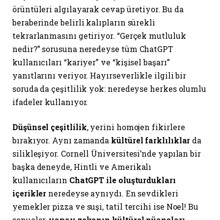
örüntüleri algılayarak cevap üretiyor. Bu da
beraberinde belirli kalıpların sürekli
tekrarlanmasını getiriyor. “Gerçek mutluluk
nedir?” sorusuna neredeyse tüm ChatGPT
kullanıcıları “kariyer” ve “kişisel başarı”
yanıtlarını veriyor. Hayırseverlikle ilgili bir
soruda da çeşitlilik yok: neredeyse herkes olumlu
ifadeler kullanıyor.
Düşünsel çeşitlilik
, yerini homojen fikirlere
bırakıyor. Aynı zamanda
kültürel farklılıklar
da
silikleşiyor. Cornell Üniversitesi’nde yapılan bir
başka deneyde, Hintli ve Amerikalı
kullanıcıların
ChatGPT ile oluşturdukları
içerikler
neredeyse aynıydı. En sevdikleri
yemekler pizza ve suşi, tatil tercihi ise Noel! Bu
sonuçlar,
yapay zekanın kültürel nüansları