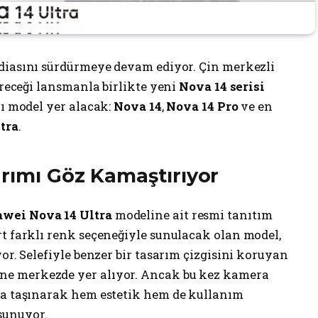
iddiasını sürdürmeye devam ediyor. Çin merkezli
ireceği lansmanla birlikte yeni
Nova 14 serisi
lı model yer alacak:
Nova 14
,
Nova 14 Pro
ve en
tra
.
arımı Göz Kamaştırıyor
wei Nova 14 Ultra
modeline ait resmi tanıtım
rt farklı renk seçeneğiyle sunulacak olan model,
or. Selefiyle benzer bir tasarım çizgisini koruyan
ne merkezde yer alıyor. Ancak bu kez kamera
ya taşınarak hem estetik hem de kullanım
sunuyor.