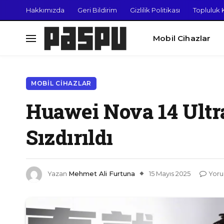
Hakkımızda
Geri Bildirim
Gizlilik Politikası
Topluluk K
Mobil Cihazlar
MOBIL CIHAZLAR
Huawei Nova 14 Ultra
Sızdırıldı
Yazan
Mehmet Ali Furtuna
15 Mayıs 2025
Yoru