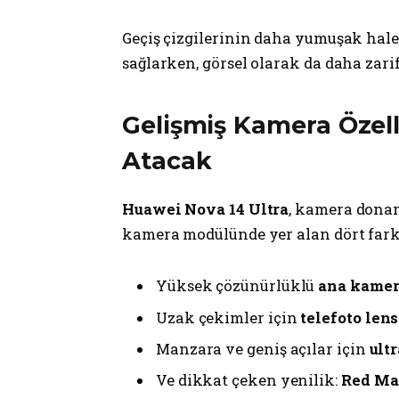
Geçiş çizgilerinin daha yumuşak hale
sağlarken, görsel olarak da daha zarif 
Gelişmiş Kamera Özelli
Atacak
Huawei Nova 14 Ultra
, kamera donan
kamera modülünde yer alan dört farklı
Yüksek çözünürlüklü
ana kame
Uzak çekimler için
telefoto lens
Manzara ve geniş açılar için
ult
Ve dikkat çeken yenilik:
Red Map