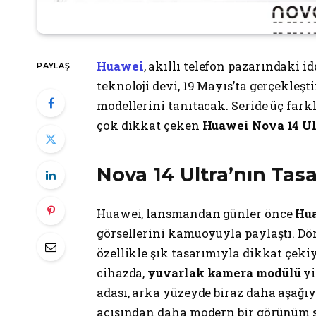
Huawei
, akıllı telefon pazarındaki 
PAYLAŞ
teknoloji devi, 19 Mayıs’ta gerçekleşt
modellerini tanıtacak. Seride üç fark
çok dikkat çeken
Huawei Nova 14 Ul
Nova 14 Ultra’nın Tas
Huawei, lansmandan günler önce
Hua
görsellerini kamuoyuyla paylaştı. Dö
özellikle şık tasarımıyla dikkat çekiy
cihazda,
yuvarlak kamera modülü
yi
adası, arka yüzeyde biraz daha aşağı
açısından daha modern bir görünüm 