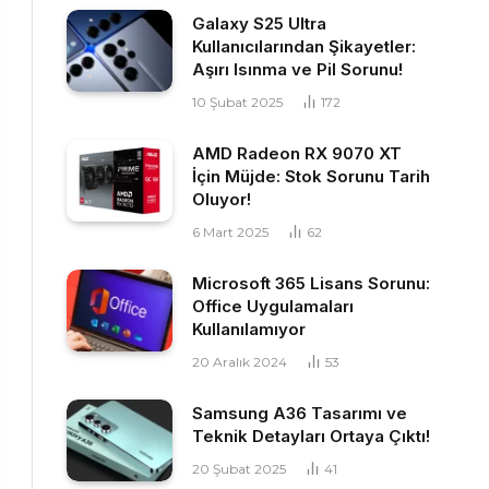
Galaxy S25 Ultra
Kullanıcılarından Şikayetler:
Aşırı Isınma ve Pil Sorunu!
10 Şubat 2025
172
AMD Radeon RX 9070 XT
İçin Müjde: Stok Sorunu Tarih
Oluyor!
6 Mart 2025
62
Microsoft 365 Lisans Sorunu:
Office Uygulamaları
Kullanılamıyor
20 Aralık 2024
53
Samsung A36 Tasarımı ve
Teknik Detayları Ortaya Çıktı!
20 Şubat 2025
41