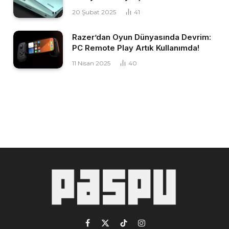
20 Şubat 2025
41
Razer’dan Oyun Dünyasında Devrim:
PC Remote Play Artık Kullanımda!
11 Nisan 2025
40
Facebook
X
TikTok
Instagram