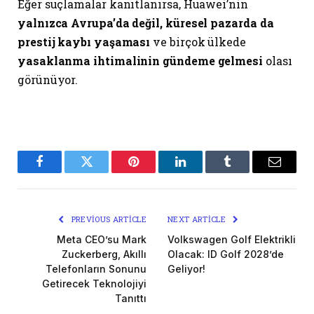
Eğer suçlamalar kanıtlanırsa, Huawei’nin
yalnızca Avrupa’da değil, küresel pazarda da
prestij kaybı yaşaması
ve birçok ülkede
yasaklanma ihtimalinin gündeme gelmesi
olası
görünüyor.
Facebook
Twitter
Pinterest
LinkedIn
Tumblr
Email
PREVIOUS ARTICLE
NEXT ARTICLE
Meta CEO’su Mark
Volkswagen Golf Elektrikli
Zuckerberg, Akıllı
Olacak: ID Golf 2028’de
Telefonların Sonunu
Geliyor!
Getirecek Teknolojiyi
Tanıttı