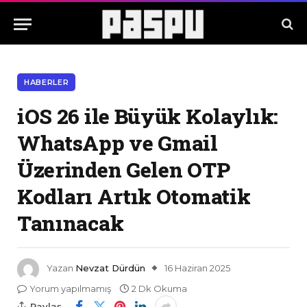
HABERLER
iOS 26 ile Büyük Kolaylık:
WhatsApp ve Gmail
Üzerinden Gelen OTP
Kodları Artık Otomatik
Tanınacak
Yazan
Nevzat Dürdün
16 Haziran 2025
Yorum yapılmamış
2 Dk Okuma
Paylaş