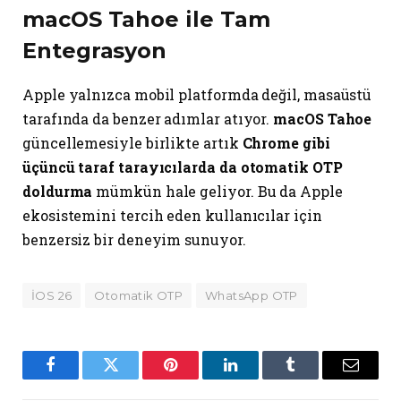
macOS Tahoe ile Tam
Entegrasyon
Apple yalnızca mobil platformda değil, masaüstü
tarafında da benzer adımlar atıyor.
macOS Tahoe
güncellemesiyle birlikte artık
Chrome gibi
üçüncü taraf tarayıcılarda da otomatik OTP
doldurma
mümkün hale geliyor. Bu da Apple
ekosistemini tercih eden kullanıcılar için
benzersiz bir deneyim sunuyor.
İOS 26
Otomatik OTP
WhatsApp OTP
Facebook
Twitter
Pinterest
LinkedIn
Tumblr
Email