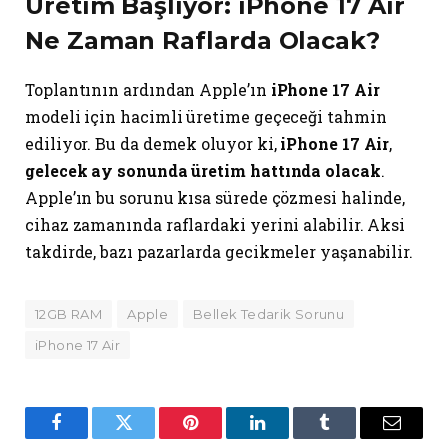
Üretim Başlıyor: iPhone 17 Air
Ne Zaman Raflarda Olacak?
Toplantının ardından Apple’ın
iPhone 17 Air
modeli için hacimli üretime geçeceği tahmin
ediliyor. Bu da demek oluyor ki,
iPhone 17 Air
,
gelecek ay sonunda üretim hattında olacak
.
Apple’ın bu sorunu kısa sürede çözmesi halinde,
cihaz zamanında raflardaki yerini alabilir. Aksi
takdirde, bazı pazarlarda gecikmeler yaşanabilir.
12GB RAM
Apple
Bellek Tedarik Sorunu
iPhone 17 Air
Facebook
Twitter
Pinterest
LinkedIn
Tumblr
Email