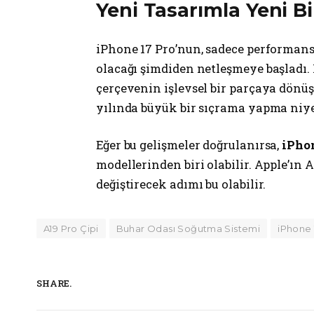
Yeni Tasarımla Yeni B
iPhone 17 Pro’nun, sadece performans
olacağı şimdiden netleşmeye başlad
çerçevenin işlevsel bir parçaya dönüş
yılında büyük bir sıçrama yapma niye
Eğer bu gelişmeler doğrulanırsa,
iPhon
modellerinden biri olabilir. Apple’ın 
değiştirecek adımı bu olabilir.
A19 Pro Çipi
Buhar Odası Soğutma Sistemi
iPhone 
SHARE.