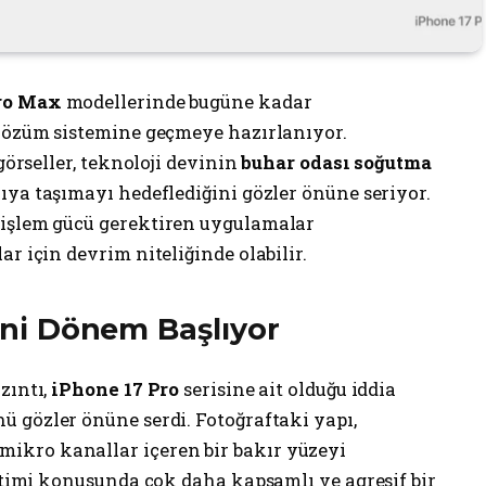
ro Max
modellerinde bugüne kadar
 çözüm sistemine geçmeye hazırlanıyor.
görseller, teknoloji devinin
buhar odası soğutma
ıya taşımayı hedeflediğini gözler önüne seriyor.
 işlem gücü gerektiren uygulamalar
r için devrim niteliğinde olabilir.
Yeni Dönem Başlıyor
zıntı,
iPhone 17 Pro
serisine ait olduğu iddia
 gözler önüne serdi. Fotoğraftaki yapı,
kro kanallar içeren bir bakır yüzeyi
netimi konusunda çok daha kapsamlı ve agresif bir