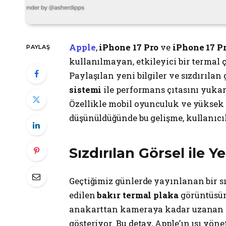
Apple
,
iPhone 17 Pro
ve
iPhone 17 P
PAYLAŞ
kullanılmayan, etkileyici bir termal
Paylaşılan yeni bilgiler ve sızdırılan 
sistemi
ile performans çıtasını yukar
Özellikle mobil oyunculuk ve yüksek
düşünüldüğünde bu gelişme, kullanıcıla
Sızdırılan Görsel ile 
Geçtiğimiz günlerde yayınlanan bir sı
edilen
bakır termal plaka
görüntüsünü
anakarttan kameraya kadar uzanan mi
gösteriyor. Bu detay, Apple’ın ısı yö