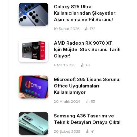
Galaxy S25 Ultra
Kullanıcılarından Şikayetler:
Aşırı Isınma ve Pil Sorunu!
10 Şubat 2025
172
AMD Radeon RX 9070 XT
İçin Müjde: Stok Sorunu Tarih
Oluyor!
6 Mart 2025
62
Microsoft 365 Lisans Sorunu:
Office Uygulamaları
Kullanılamıyor
20 Aralık 2024
53
Samsung A36 Tasarımı ve
Teknik Detayları Ortaya Çıktı!
20 Şubat 2025
41