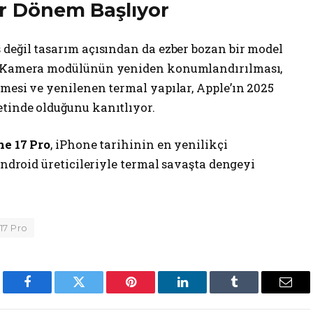
ir Dönem Başlıyor
 değil tasarım açısından da ezber bozan bir model
ı. Kamera modülünün yeniden konumlandırılması,
mesi ve yenilenen termal yapılar, Apple’ın 2025
tinde olduğunu kanıtlıyor.
e 17 Pro
, iPhone tarihinin en yenilikçi
Android üreticileriyle termal savaşta dengeyi
17 Pro
Facebook
Twitter
Pinterest
LinkedIn
Tumblr
Emai