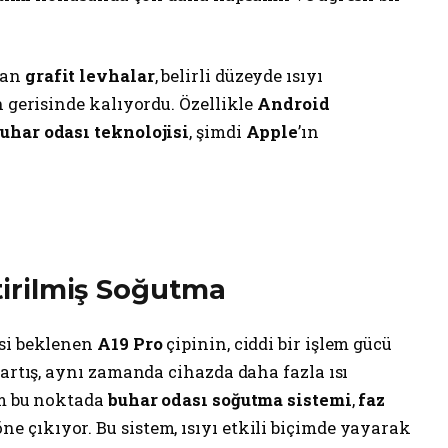
lan
grafit levhalar
, belirli düzeyde ısıyı
n gerisinde kalıyordu. Özellikle
Android
uhar odası teknolojisi
, şimdi
Apple
’ın
ştirilmiş Soğutma
esi beklenen
A19 Pro
çipinin, ciddi bir işlem gücü
 artış, aynı zamanda cihazda daha fazla ısı
am bu noktada
buhar odası soğutma sistemi
,
faz
ne çıkıyor. Bu sistem, ısıyı etkili biçimde yayarak