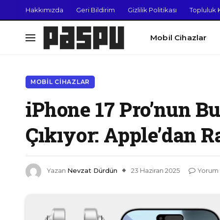
Hakkımızda
Geri Bildirim
Gizlilik Politikası
Topluluk K
Mobil Cihazlar
MOBIL CIHAZLAR
iPhone 17 Pro’nun B
Çıkıyor: Apple’dan R
Yazan
Nevzat Dürdün
23 Haziran 2025
Yorum 