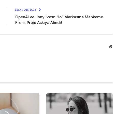
NEXT ARTICLE
OpenAI ve Jony Ive’ın “io” Markasına Mahkeme
Freni: Proje Askıya Alındı!
W