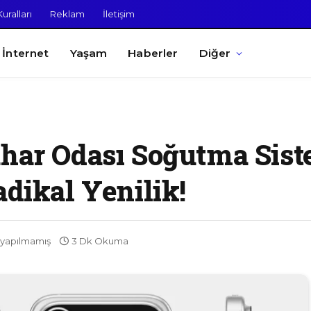
uralları
Reklam
İletişim
İnternet
Yaşam
Haberler
Diğer
uhar Odası Soğutma Sist
adikal Yenilik!
yapılmamış
3 Dk Okuma