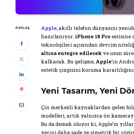
Apple
, akıllı telefon dünyasını yeni
PAYLAŞ
hazırlanıyor.
iPhone 18 Pro
serisine 
teknolojileri açısından devrim niteli
altına entegre edilecek
ve uzun süre
kalkacak. Bu gelişme,
Apple
’ın Andr
estetik çizgisini koruma kararlılığını
Yeni Tasarım, Yeni D
Çin merkezli kaynaklardan gelen bilg
modelleri, artık yalnızca ön kamerayı
Bu da demek oluyor ki, Apple’ın yılla
yerini daha sade ve simetrik bir çözü