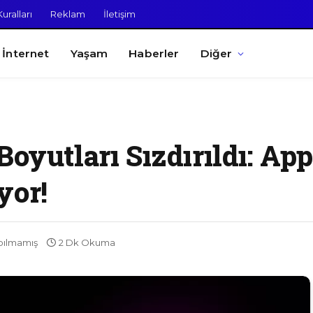
uralları
Reklam
İletişim
İnternet
Yaşam
Haberler
Diğer
oyutları Sızdırıldı: App
yor!
pılmamış
2 Dk Okuma