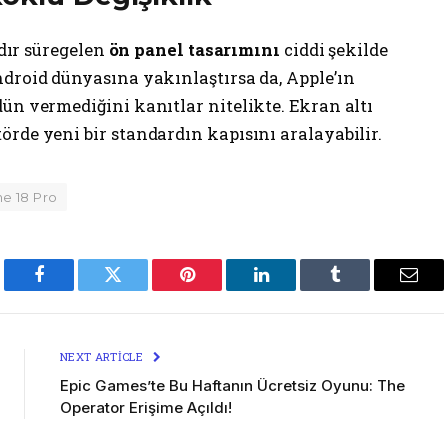
rdır süregelen
ön panel tasarımını
ciddi şekilde
ndroid dünyasına yakınlaştırsa da, Apple’ın
ün vermediğini kanıtlar nitelikte. Ekran altı
rde yeni bir standardın kapısını aralayabilir.
ne 18 Pro
Facebook
Twitter
Pinterest
LinkedIn
Tumblr
Emai
NEXT ARTICLE
Epic Games’te Bu Haftanın Ücretsiz Oyunu: The
Operator Erişime Açıldı!