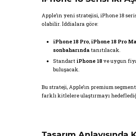
Apple’ın yeni stratejisi, iPhone 18 se
olabilir. İddialara göre:
iPhone 18 Pro
,
iPhone 18 Pro M
sonbaharında
tanıtılacak.
Standart
iPhone 18
ve uygun fiy
buluşacak.
Bu strateji, Apple’ın premium segment
farklı kitlelere ulaştırmayı hedefledi
Tasarım Anlayışında K