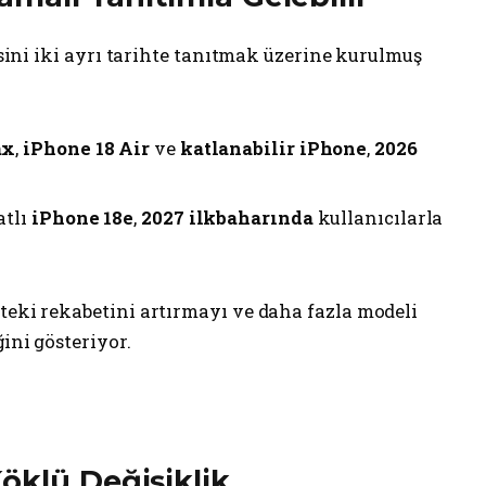
risini iki ayrı tarihte tanıtmak üzerine kurulmuş
ax
,
iPhone 18 Air
ve
katlanabilir iPhone
,
2026
atlı
iPhone 18e
,
2027 ilkbaharında
kullanıcılarla
teki rekabetini artırmayı ve daha fazla modeli
ğini gösteriyor.
öklü Değişiklik