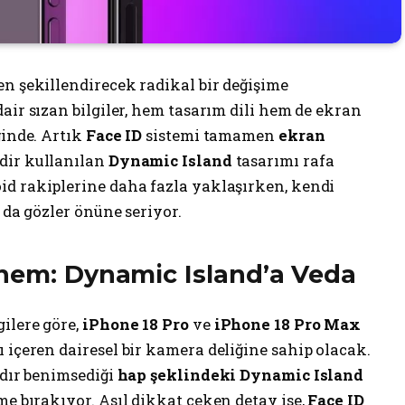
den şekillendirecek radikal bir değişime
dair sızan bilgiler, hem tasarım dili hem de ekran
ğinde. Artık
Face ID
sistemi tamamen
ekran
dir kullanılan
Dynamic Island
tasarımı rafa
oid rakiplerine daha fazla yaklaşırken, kendi
 da gözler önüne seriyor.
önem: Dynamic Island’a Veda
ilere göre,
iPhone 18 Pro
ve
iPhone 18 Pro Max
 içeren dairesel bir kamera deliğine sahip olacak.
rdır benimsediği
hap şeklindeki Dynamic Island
me bırakıyor. Asıl dikkat çeken detay ise,
Face ID