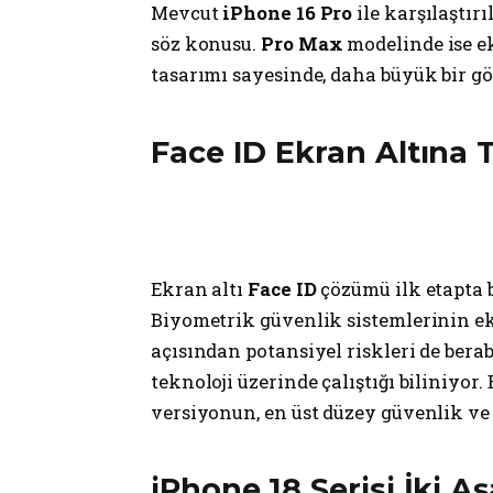
Mevcut
iPhone 16 Pro
ile karşılaştırı
söz konusu.
Pro Max
modelinde ise e
tasarımı sayesinde, daha büyük bir gö
Face ID Ekran Altına T
Ekran altı
Face ID
çözümü ilk etapta b
Biyometrik güvenlik sistemlerinin ek
açısından potansiyel riskleri de berab
teknoloji üzerinde çalıştığı biliniyor
versiyonun, en üst düzey güvenlik ve
iPhone 18 Serisi İki A