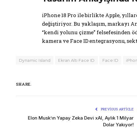
iPhone 18 Pro ile birlikte Apple, yılla
değiştiriyor. Bu yaklaşım, markayı A
“kendi yolunu çizme” felsefesinden öd
kamera ve Face ID entegrasyonu, sektö
Dynamic Island
Ekran Altı Face ID
Face ID
iPho
SHARE.
PREVIOUS ARTICLE
Elon Musk’ın Yapay Zeka Devi xAI, Aylık 1 Milyar
Dolar Yakıyor!