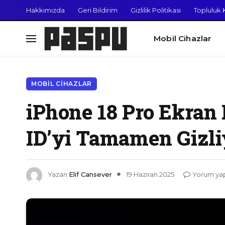
Hakkımızda
Geri Bildirim
Gizlilik Politikası
Topluluk K
Mobil Cihazlar
MOBIL CIHAZLAR
iPhone 18 Pro Ekran B
ID’yi Tamamen Gizli
Yazan
Elif Cansever
19 Haziran 2025
Yorum ya