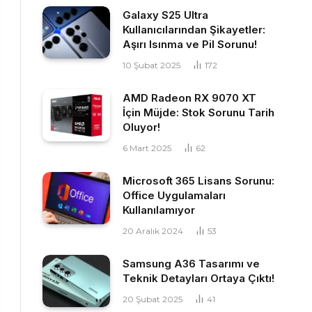
Galaxy S25 Ultra
Kullanıcılarından Şikayetler:
Aşırı Isınma ve Pil Sorunu!
10 Şubat 2025
172
AMD Radeon RX 9070 XT
İçin Müjde: Stok Sorunu Tarih
Oluyor!
6 Mart 2025
62
Microsoft 365 Lisans Sorunu:
Office Uygulamaları
Kullanılamıyor
20 Aralık 2024
53
Samsung A36 Tasarımı ve
Teknik Detayları Ortaya Çıktı!
20 Şubat 2025
41