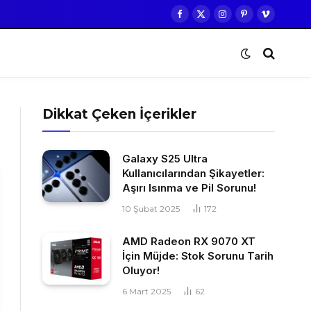
Facebook
X
Instagram
Pinterest
Vimeo
(Twitter)
Dikkat Çeken İçerikler
Galaxy S25 Ultra
Kullanıcılarından Şikayetler:
Aşırı Isınma ve Pil Sorunu!
10 Şubat 2025
172
AMD Radeon RX 9070 XT
İçin Müjde: Stok Sorunu Tarih
Oluyor!
6 Mart 2025
62