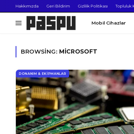
Hakkımızda
Geri Bildirim
Gizlilik Politikası
Topluluk K
Mobil Cihazlar
BROWSING:
MICROSOFT
DONANIM & EKIPMANLAR