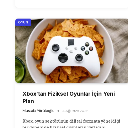
OYUN
Xbox’tan Fiziksel Oyunlar İçin Yeni
Plan
Mustafa Yörükoğlu
4 Ağustos 2026
Xbox, oyun sektörünün dijital formata yöneldiği
bir dönemde fiziksel oyunların varlığını