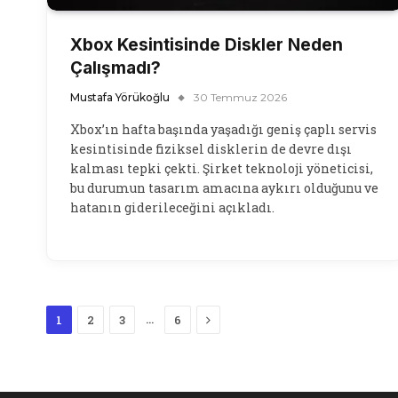
Xbox Kesintisinde Diskler Neden
Çalışmadı?
Mustafa Yörükoğlu
30 Temmuz 2026
Xbox’ın hafta başında yaşadığı geniş çaplı servis
kesintisinde fiziksel disklerin de devre dışı
kalması tepki çekti. Şirket teknoloji yöneticisi,
bu durumun tasarım amacına aykırı olduğunu ve
hatanın giderileceğini açıkladı.
Next
…
1
2
3
6