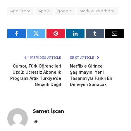
App Store
Apple
google
Mark Zuckerberg
Facebook
Twitter
Pinterest
LinkedIn
Tumblr
Email
PREVIOUS ARTICLE
NEXT ARTICLE
Cursor, Türk Öğrencileri
Netflix’e Girince
Üzdü: Ücretsiz Abonelik
Şaşırmayın! Yeni
Programı Artık Türkiye’de
Tasarımıyla Farklı Bir
Geçerli Değil
Deneyim Sunacak
Samet İşcan
Website