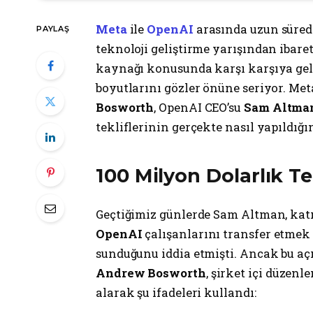
Meta
ile
OpenAI
arasında uzun süredi
PAYLAŞ
teknoloji geliştirme yarışından ibaret 
kaynağı konusunda karşı karşıya geld
boyutlarını gözler önüne seriyor. Met
Bosworth
, OpenAI CEO’su
Sam Altma
tekliflerinin gerçekte nasıl yapıldığı
100 Milyon Dolarlık Tek
Geçtiğimiz günlerde Sam Altman, katı
OpenAI
çalışanlarını transfer etmek 
sunduğunu iddia etmişti. Ancak bu aç
Andrew Bosworth
, şirket içi düzen
alarak şu ifadeleri kullandı: