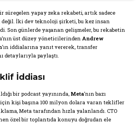
r süregelen yapay zeka rekabeti, artık sadece
değil. İki dev teknoloji şirketi, bu kez insan
i. Son günlerde yaşanan gelişmeler, bu rekabetin
a’nın üst düzey yöneticilerinden
Andrew
n
’ın iddialarına yanıt vererek, transfer
nı detaylarıyla paylaştı.
lif İddiası
ldığı bir podcast yayınında,
Meta
’nın bazı
için kişi başına 100 milyon dolara varan teklifler
ıklama, Meta tarafından hızla yalanlandı. CTO
lenen özel bir toplantıda konuyu doğrudan ele