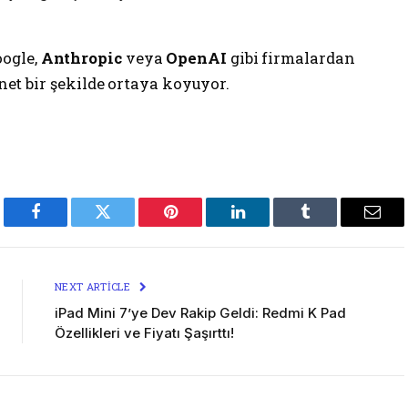
oogle,
Anthropic
veya
OpenAI
gibi firmalardan
 net bir şekilde ortaya koyuyor.
Facebook
Twitter
Pinterest
LinkedIn
Tumblr
Emai
NEXT ARTICLE
iPad Mini 7’ye Dev Rakip Geldi: Redmi K Pad
Özellikleri ve Fiyatı Şaşırttı!