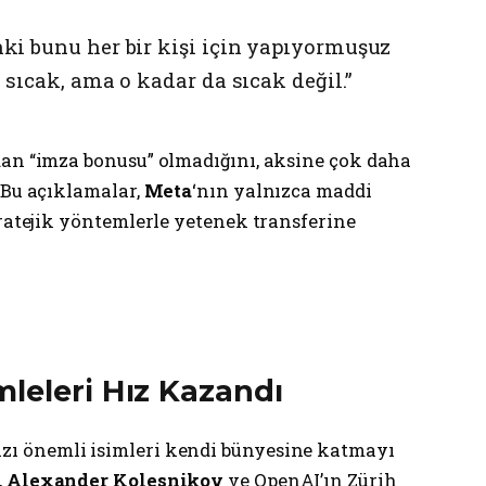
ki bunu her bir kişi için yapıyormuşuz
sıcak, ama o kadar da sıcak değil.”
dan “imza bonusu” olmadığını, aksine çok daha
 Bu açıklamalar,
Meta
‘nın yalnızca maddi
tratejik yöntemlerle yetenek transferine
leleri Hız Kazandı
azı önemli isimleri kendi bünyesine katmayı
,
Alexander Kolesnikov
ve OpenAI’ın Zürih