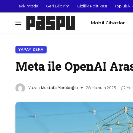
Hakkımızda
Geri Bildirim
Gizlilik Politikası
Topluluk K
Mobil Cihazlar
YAPAY ZEKA
Meta ile OpenAI Ara
Yazan
Mustafa Yörükoğlu
28 Haziran 2025
Yo