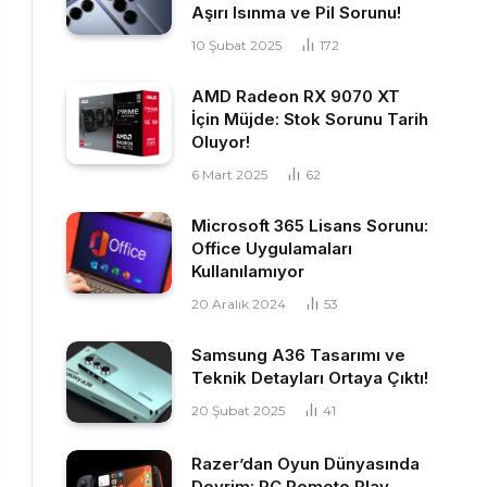
Aşırı Isınma ve Pil Sorunu!
10 Şubat 2025
172
AMD Radeon RX 9070 XT
İçin Müjde: Stok Sorunu Tarih
Oluyor!
6 Mart 2025
62
Microsoft 365 Lisans Sorunu:
Office Uygulamaları
Kullanılamıyor
20 Aralık 2024
53
Samsung A36 Tasarımı ve
Teknik Detayları Ortaya Çıktı!
20 Şubat 2025
41
Razer’dan Oyun Dünyasında
Devrim: PC Remote Play