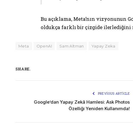
Bu açıklama, Meta’nın vizyonunun G
oldukça farklı bir çizgide ilerlediğini
Meta
OpenAI
Sam Altman
Yapay Zeka
SHARE.
PREVIOUS ARTICLE
Google’dan Yapay Zekâ Hamlesi: Ask Photos
Özelliği Yeniden Kullanımda!