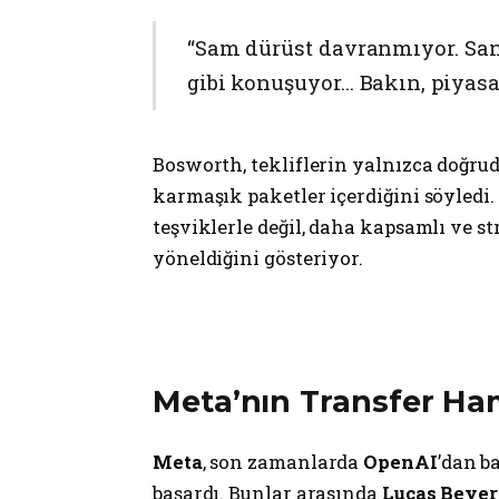
“Sam dürüst davranmıyor. San
gibi konuşuyor… Bakın, piyasa 
Bosworth, tekliflerin yalnızca doğru
karmaşık paketler içerdiğini söyledi.
teşviklerle değil, daha kapsamlı ve s
yöneldiğini gösteriyor.
Meta’nın Transfer Ham
Meta
, son zamanlarda
OpenAI
’dan b
başardı. Bunlar arasında
Lucas Beyer