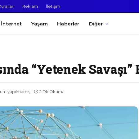
uralları
Reklam
İletişim
İnternet
Yaşam
Haberler
Diğer
sında “Yetenek Savaşı” 
rum yapılmamış
2 Dk Okuma