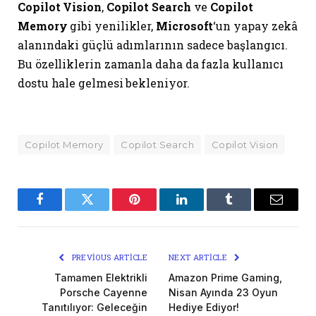
Copilot Vision
,
Copilot Search
ve
Copilot
Memory
gibi yenilikler,
Microsoft
‘un yapay zekâ
alanındaki güçlü adımlarının sadece başlangıcı.
Bu özelliklerin zamanla daha da fazla kullanıcı
dostu hale gelmesi bekleniyor.
Copilot Memory
Copilot Search
Copilot Vision
Facebook
Twitter
Pinterest
LinkedIn
Tumblr
Email
PREVIOUS ARTICLE
NEXT ARTICLE
Tamamen Elektrikli
Amazon Prime Gaming,
Porsche Cayenne
Nisan Ayında 23 Oyun
Tanıtılıyor: Geleceğin
Hediye Ediyor!