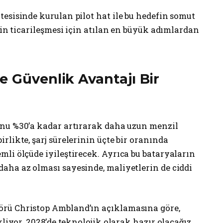
esisinde kurulan pilot hat ile bu hedefin somut
nin ticarileşmesi için atılan en büyük adımlardan
e Güvenlik Avantajı Bir
unu %30’a kadar artırarak daha uzun menzil
rlikte, şarj sürelerinin üçte bir oranında
li ölçüde iyileştirecek. Ayrıca bu bataryaların
aha az olması sayesinde, maliyetlerin de ciddi
rü Christop Ambland’ın açıklamasına göre,
rliyor. 2028’de teknolojik olarak hazır olacağız,