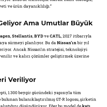
i ve ürün dayanıklılığı.”
n Geliyor Ama Umutlar Büyük
agen
,
Stellantis
,
BYD
ve
CATL
, 2027 itibarıyla
aya sürmeyi planlıyor. Bu da
Nissan’ın
bir yıl
riyor. Ancak Nissan’ın stratejisi, teknolojiyi
enilir ve kalıcı çözümler geliştirmek üzerine
ri Veriliyor
ti, 1.300 beygir gücündeki yapısıyla tüm
e bulunan bulanıklaştırılmış GT-R logosu, şirketin
alıştığını düşündürüyor. Eğer bu model de
katı