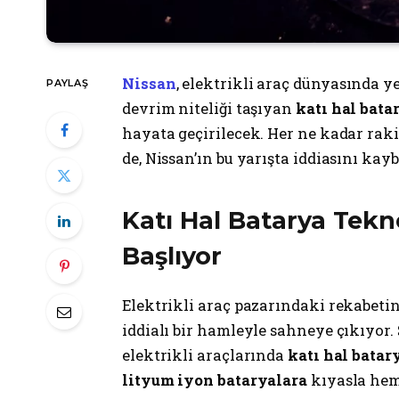
Nissan
, elektrikli araç dünyasında y
PAYLAŞ
devrim niteliği taşıyan
katı hal bata
hayata geçirilecek. Her ne kadar rakip
de, Nissan’ın bu yarışta iddiasını kay
Katı Hal Batarya Tekno
Başlıyor
Elektrikli araç pazarındaki rekabeti
iddialı bir hamleyle sahneye çıkıyor. 
elektrikli araçlarında
katı hal batar
lityum iyon bataryalara
kıyasla hem 