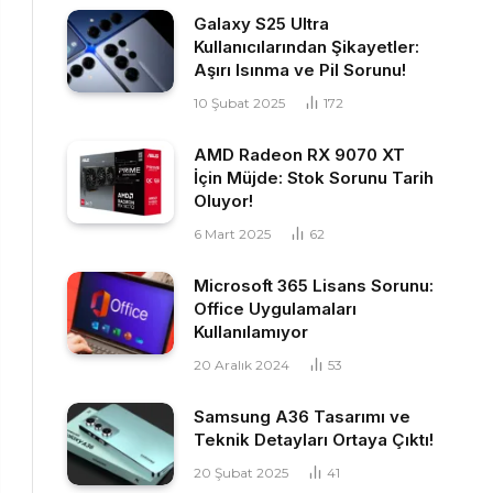
Galaxy S25 Ultra
Kullanıcılarından Şikayetler:
Aşırı Isınma ve Pil Sorunu!
10 Şubat 2025
172
AMD Radeon RX 9070 XT
İçin Müjde: Stok Sorunu Tarih
Oluyor!
6 Mart 2025
62
Microsoft 365 Lisans Sorunu:
Office Uygulamaları
Kullanılamıyor
20 Aralık 2024
53
Samsung A36 Tasarımı ve
Teknik Detayları Ortaya Çıktı!
20 Şubat 2025
41