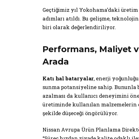
Geçtiğimiz yıl Yokohama’daki üretim t
adımları atıldı. Bu gelişme, teknoloji
biri olarak değerlendiriliyor.
Performans, Maliyet v
Arada
Katı hal bataryalar
, enerji yoğunluğ
sunma potansiyeline sahip. Bununla bi
azalması da kullanıcı deneyimini önem
üretiminde kullanılan malzemelerin d
şekilde düşeceği öngörülüyor.
Nissan Avrupa Ürün Planlama Direktö
“Süreç hızdan ziyade kalite odaklı ile