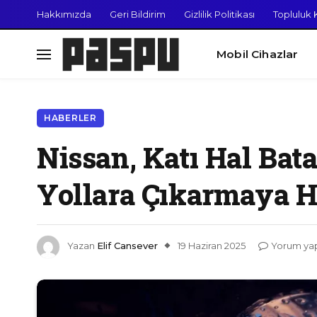
Hakkımızda
Geri Bildirim
Gizlilik Politikası
Topluluk K
Mobil Cihazlar
HABERLER
Nissan, Katı Hal Bata
Yollara Çıkarmaya H
Yazan
Elif Cansever
19 Haziran 2025
Yorum ya