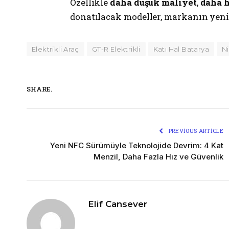
Özellikle
daha düşük maliyet
,
daha h
donatılacak modeller, markanın yenid
Elektrikli Araç
GT-R Elektrikli
Katı Hal Batarya
N
SHARE.
PREVIOUS ARTICLE
Yeni NFC Sürümüyle Teknolojide Devrim: 4 Kat
Menzil, Daha Fazla Hız ve Güvenlik
Elif Cansever