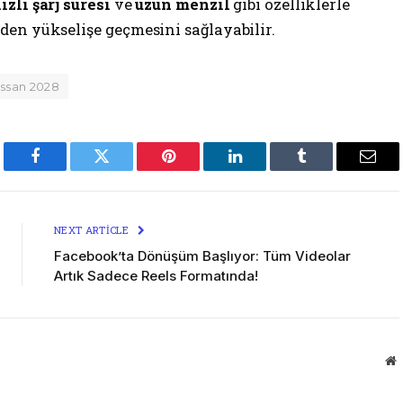
ızlı şarj süresi
ve
uzun menzil
gibi özelliklerle
en yükselişe geçmesini sağlayabilir.
issan 2028
Facebook
Twitter
Pinterest
LinkedIn
Tumblr
Emai
NEXT ARTICLE
Facebook’ta Dönüşüm Başlıyor: Tüm Videolar
Artık Sadece Reels Formatında!
W