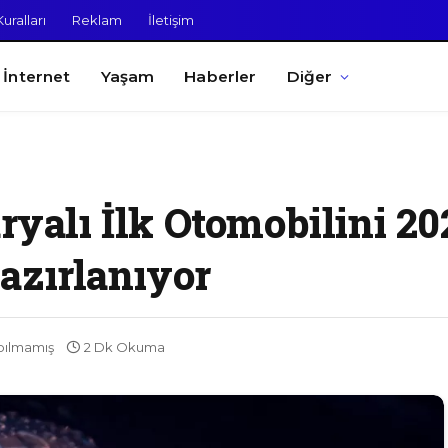
uralları
Reklam
İletişim
İnternet
Yaşam
Haberler
Diğer
ryalı İlk Otomobilini 20
azırlanıyor
pılmamış
2 Dk Okuma