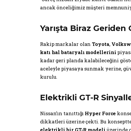
ancak önceliğimiz müşteri memnuniyet
Yarışta Biraz Geride
Rakip markalar olan
Toyota
,
Volksw
katı hal bataryalı modellerini
piyas
kadar geri planda kalabileceğini göste
aceleyle piyasaya sunmak yerine, güv
kurulu.
Elektrikli GT-R Sinyalle
Nissan’ın tanıttığı
Hyper Force
konsep
dikkatleri üzerine çekti. Bu konseptt
elektrikli bir GT-R modeli
üzerinde ç