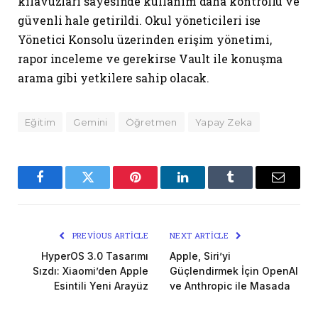
kılavuzları sayesinde kullanım daha kontrollü ve
güvenli hale getirildi. Okul yöneticileri ise
Yönetici Konsolu üzerinden erişim yönetimi,
rapor inceleme ve gerekirse Vault ile konuşma
arama gibi yetkilere sahip olacak.
Eğitim
Gemini
Öğretmen
Yapay Zeka
Facebook
Twitter
Pinterest
LinkedIn
Tumblr
Email
PREVIOUS ARTICLE
NEXT ARTICLE
HyperOS 3.0 Tasarımı
Apple, Siri’yi
Sızdı: Xiaomi’den Apple
Güçlendirmek İçin OpenAI
Esintili Yeni Arayüz
ve Anthropic ile Masada