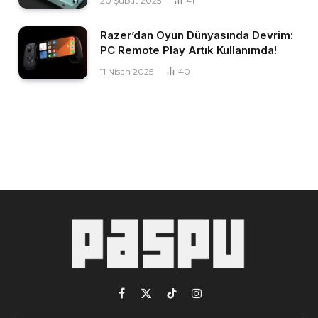
20 Şubat 2025
41
Razer’dan Oyun Dünyasında Devrim:
PC Remote Play Artık Kullanımda!
11 Nisan 2025
40
Facebook
X
TikTok
Instagram
(Twitter)