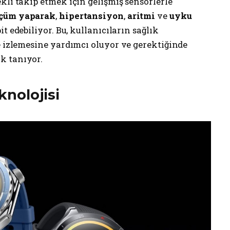
rekli takip etmek için gelişmiş sensörlerle
lçüm yaparak
,
hipertansiyon
,
aritmi
ve
uyku
it edebiliyor. Bu, kullanıcıların sağlık
e izlemesine yardımcı oluyor ve gerektiğinde
k tanıyor.
knolojisi