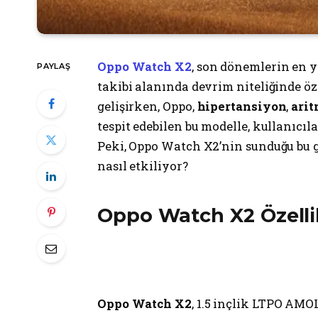
Oppo Watch X2
, son dönemlerin en ye
PAYLAŞ
takibi alanında devrim niteliğinde öze
gelişirken, Oppo,
hipertansiyon
,
arit
tespit edebilen bu modelle, kullanıcı
Peki, Oppo Watch X2’nin sunduğu bu g
nasıl etkiliyor?
Oppo Watch X2 Özellik
Oppo Watch X2
, 1.5 inçlik LTPO AMO