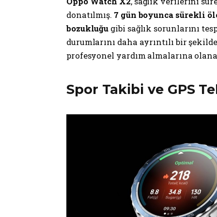
Oppo Watch X2
, sağlık verilerini sü
donatılmış.
7 gün boyunca sürekli ö
bozukluğu
gibi sağlık sorunlarını tesp
durumlarını daha ayrıntılı bir şekild
profesyonel yardım almalarına olana
Spor Takibi ve GPS Te