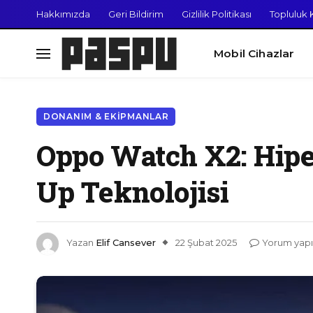
Hakkımızda
Geri Bildirim
Gizlilik Politikası
Topluluk K
Mobil Cihazlar
DONANIM & EKIPMANLAR
Oppo Watch X2: Hipe
Up Teknolojisi
Yazan
Elif Cansever
22 Şubat 2025
Yorum yap