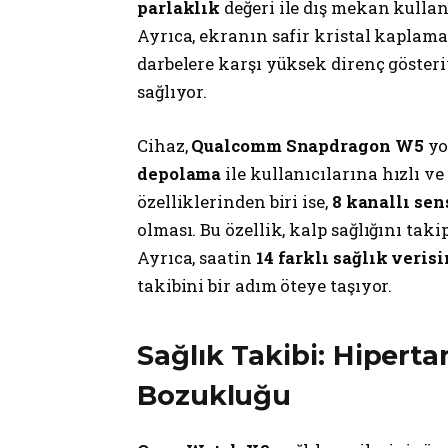
parlaklık
değeri ile dış mekan kulla
Ayrıca, ekranın safir kristal kaplama
darbelere karşı yüksek direnç gösteri
sağlıyor.
Cihaz,
Qualcomm Snapdragon W5
yo
depolama
ile kullanıcılarına hızlı v
özelliklerinden biri ise,
8 kanallı sen
olması. Bu özellik, kalp sağlığını tak
Ayrıca, saatin
14 farklı sağlık verisi
takibini bir adım öteye taşıyor.
Sağlık Takibi: Hipert
Bozukluğu