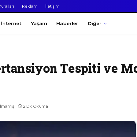
uralları
Reklam
İletişim
İnternet
Yaşam
Haberler
Diğer
rtansiyon Tespiti ve M
ılmamış
2 Dk Okuma