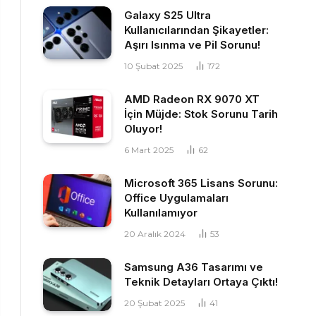
Galaxy S25 Ultra
Kullanıcılarından Şikayetler:
Aşırı Isınma ve Pil Sorunu!
10 Şubat 2025
172
AMD Radeon RX 9070 XT
İçin Müjde: Stok Sorunu Tarih
Oluyor!
6 Mart 2025
62
Microsoft 365 Lisans Sorunu:
Office Uygulamaları
Kullanılamıyor
20 Aralık 2024
53
Samsung A36 Tasarımı ve
Teknik Detayları Ortaya Çıktı!
20 Şubat 2025
41