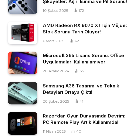
Şikayetler: Aşırı Isınma ve Pil Sorunu!
10 Şubat 2025
172
AMD Radeon RX 9070 XT İçin Müjde:
Stok Sorunu Tarih Oluyor!
6 Mart 2025
62
Microsoft 365 Lisans Sorunu: Office
Uygulamaları Kullanılamıyor
20 Aralık 2024
53
Samsung A36 Tasarımı ve Teknik
Detayları Ortaya Çıktı!
20 Şubat 2025
41
Razer’dan Oyun Dünyasında Devrim:
PC Remote Play Artık Kullanımda!
11 Nisan 2025
40