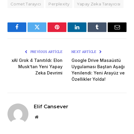
Comet Tarayıcı
Perplexity
Yapay Zeka Tarayıcısı
Facebook
Twitter
Pinterest
LinkedIn
Tumblr
Email
PREVIOUS ARTICLE
NEXT ARTICLE
xAI Grok 4 Tanıtıldı: Elon
Google Drive Masaüstü
Musk’tan Yeni Yapay
Uygulaması Baştan Aşağı
Zeka Devrimi
Yenilendi: Yeni Arayüz ve
Özellikler Yolda!
Elif Cansever
Website