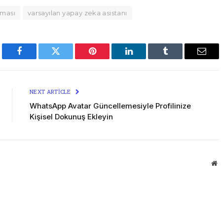
şması
varsayılan yapay zeka asistanı
Facebook
Twitter
Pinterest
LinkedIn
Tumblr
Emai
NEXT ARTICLE
WhatsApp Avatar Güncellemesiyle Profilinize
Kişisel Dokunuş Ekleyin
W