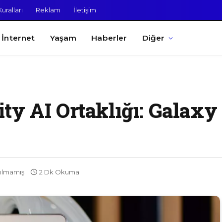
uralları
Reklam
İletişim
İnternet
Yaşam
Haberler
Diğer
y AI Ortaklığı: Galaxy
ılmamış
2 Dk Okuma