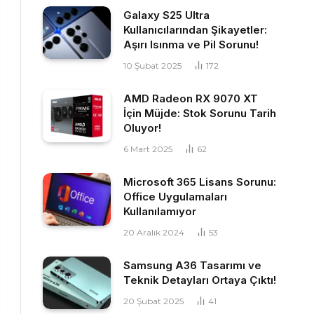
Galaxy S25 Ultra
Kullanıcılarından Şikayetler:
Aşırı Isınma ve Pil Sorunu!
10 Şubat 2025
172
AMD Radeon RX 9070 XT
İçin Müjde: Stok Sorunu Tarih
Oluyor!
6 Mart 2025
62
Microsoft 365 Lisans Sorunu:
Office Uygulamaları
Kullanılamıyor
20 Aralık 2024
53
Samsung A36 Tasarımı ve
Teknik Detayları Ortaya Çıktı!
20 Şubat 2025
41