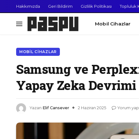
Hakkımızda
Geri Bildirim
Gizlilik Politikası
Topluluk K
Mobil Cihazlar
MOBIL CIHAZLAR
Samsung ve Perplexit
Yapay Zeka Devrimi
Yazan
Elif Cansever
2 Haziran 2025
Yorum yap