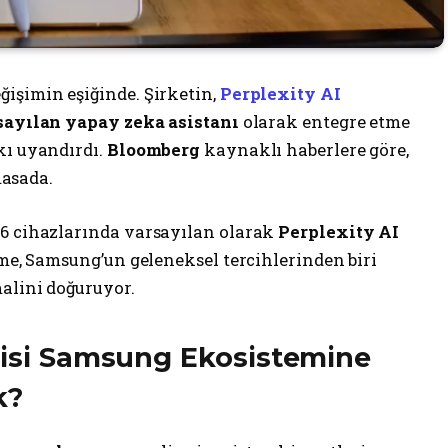
ğişimin eşiğinde. Şirketin,
Perplexity AI
sayılan yapay zeka asistanı
olarak entegre etme
kı uyandırdı.
Bloomberg
kaynaklı haberlere göre,
masada.
26 cihazlarında varsayılan olarak
Perplexity AI
şme, Samsung’un geleneksel tercihlerinden biri
malini doğuruyor.
ojisi Samsung Ekosistemine
k?