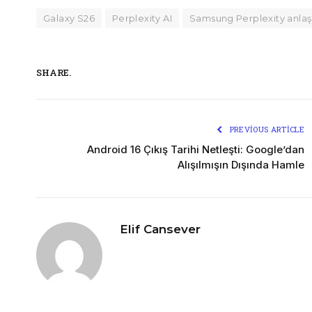
Galaxy S26
Perplexity AI
Samsung Perplexity anla
SHARE.
PREVIOUS ARTICLE
Android 16 Çıkış Tarihi Netleşti: Google’dan
Alışılmışın Dışında Hamle
Elif Cansever