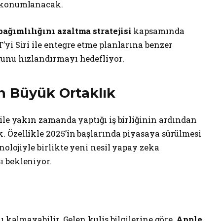
k konumlanacak.
bağımlılığını azaltma stratejisi
kapsamında
yi Siri ile entegre etme planlarına benzer
ğunu hızlandırmayı hedefliyor.
n Büyük Ortaklık
ile yakın zamanda yaptığı iş birliğinin ardından
. Özellikle 2025’in başlarında piyasaya sürülmesi
nolojiyle birlikte yeni nesil yapay zeka
ı bekleniyor.
ı kalmayabilir. Gelen kulis bilgilerine göre,
Apple