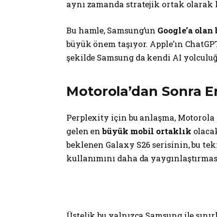
aynı zamanda stratejik ortak olara
Bu hamle, Samsung’un
Google’a olan 
büyük önem taşıyor. Apple’ın ChatGPT’
şekilde Samsung da kendi AI yolculu
Motorola’dan Sonra E
Perplexity için bu anlaşma, Motorola 
gelen en
büyük mobil ortaklık
olacak
beklenen Galaxy S26 serisinin, bu tek
kullanımını daha da yaygınlaştırmas
Üstelik bu yalnızca Samsung ile sınırl