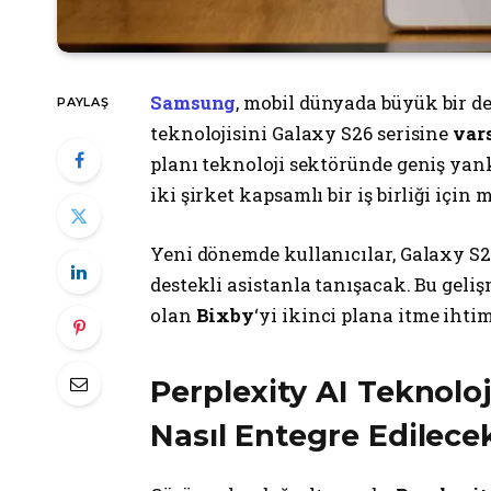
Samsung
, mobil dünyada büyük bir de
PAYLAŞ
teknolojisini Galaxy S26 serisine
var
planı teknoloji sektöründe geniş yan
iki şirket kapsamlı bir iş birliği için 
Yeni dönemde kullanıcılar, Galaxy S
destekli asistanla tanışacak. Bu geli
olan
Bixby
‘yi ikinci plana itme ihti
Perplexity AI Teknol
Nasıl Entegre Edilece