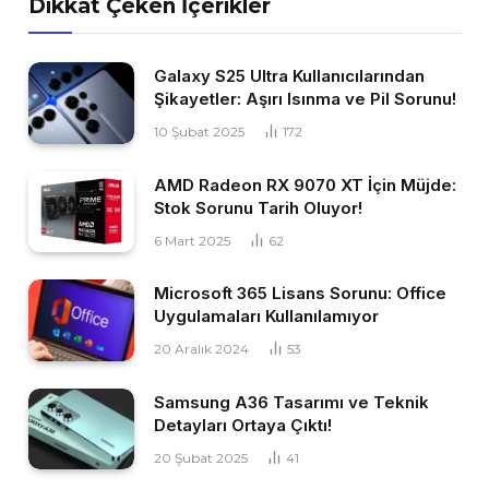
Dikkat Çeken İçerikler
Galaxy S25 Ultra Kullanıcılarından
Şikayetler: Aşırı Isınma ve Pil Sorunu!
10 Şubat 2025
172
AMD Radeon RX 9070 XT İçin Müjde:
Stok Sorunu Tarih Oluyor!
6 Mart 2025
62
Microsoft 365 Lisans Sorunu: Office
Uygulamaları Kullanılamıyor
20 Aralık 2024
53
Samsung A36 Tasarımı ve Teknik
Detayları Ortaya Çıktı!
20 Şubat 2025
41