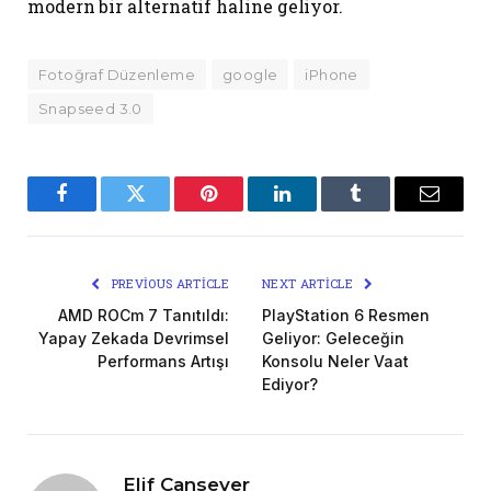
modern bir alternatif haline geliyor.
Fotoğraf Düzenleme
google
iPhone
Snapseed 3.0
Facebook
Twitter
Pinterest
LinkedIn
Tumblr
Email
PREVIOUS ARTICLE
NEXT ARTICLE
AMD ROCm 7 Tanıtıldı:
PlayStation 6 Resmen
Yapay Zekada Devrimsel
Geliyor: Geleceğin
Performans Artışı
Konsolu Neler Vaat
Ediyor?
Elif Cansever