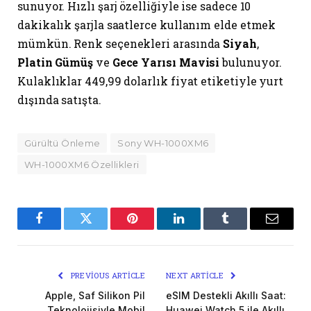
sunuyor. Hızlı şarj özelliğiyle ise sadece 10
dakikalık şarjla saatlerce kullanım elde etmek
mümkün. Renk seçenekleri arasında
Siyah
,
Platin Gümüş
ve
Gece Yarısı Mavisi
bulunuyor.
Kulaklıklar 449,99 dolarlık fiyat etiketiyle yurt
dışında satışta.
Gürültü Önleme
Sony WH-1000XM6
WH-1000XM6 Özellikleri
Facebook
Twitter
Pinterest
LinkedIn
Tumblr
Email
PREVIOUS ARTICLE
NEXT ARTICLE
Apple, Saf Silikon Pil
eSIM Destekli Akıllı Saat:
Teknolojisiyle Mobil
Huawei Watch 5 ile Akıllı