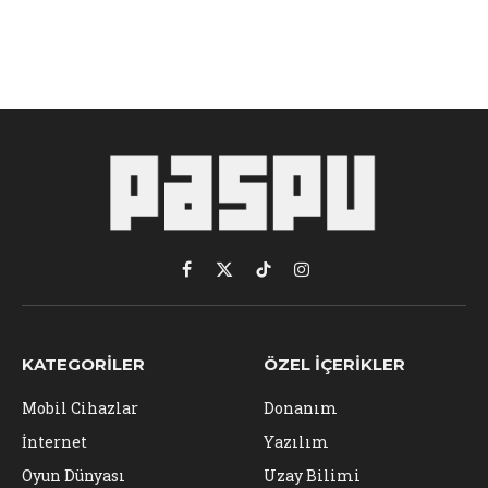
Facebook
X
TikTok
Instagram
(Twitter)
KATEGORILER
ÖZEL İÇERIKLER
Mobil Cihazlar
Donanım
İnternet
Yazılım
Oyun Dünyası
Uzay Bilimi