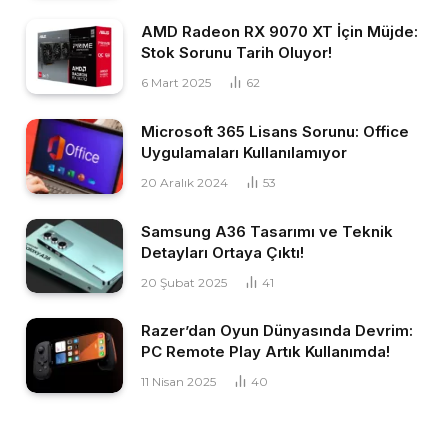
AMD Radeon RX 9070 XT İçin Müjde:
Stok Sorunu Tarih Oluyor!
6 Mart 2025
62
Microsoft 365 Lisans Sorunu: Office
Uygulamaları Kullanılamıyor
20 Aralık 2024
53
Samsung A36 Tasarımı ve Teknik
Detayları Ortaya Çıktı!
20 Şubat 2025
41
Razer’dan Oyun Dünyasında Devrim:
PC Remote Play Artık Kullanımda!
11 Nisan 2025
40