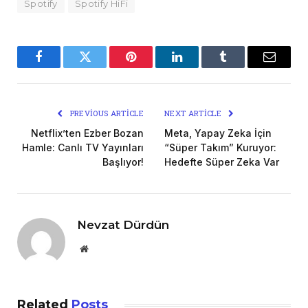
Spotify
Spotify HiFi
Facebook
Twitter
Pinterest
LinkedIn
Tumblr
Email
PREVIOUS ARTICLE
NEXT ARTICLE
Netflix’ten Ezber Bozan
Meta, Yapay Zeka İçin
Hamle: Canlı TV Yayınları
“Süper Takım” Kuruyor:
Başlıyor!
Hedefte Süper Zeka Var
Nevzat Dürdün
Website
Related
Posts