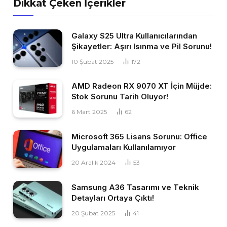
Dikkat Çeken İçerikler
Galaxy S25 Ultra Kullanıcılarından
Şikayetler: Aşırı Isınma ve Pil Sorunu!
10 Şubat 2025
172
AMD Radeon RX 9070 XT İçin Müjde:
Stok Sorunu Tarih Oluyor!
6 Mart 2025
62
Microsoft 365 Lisans Sorunu: Office
Uygulamaları Kullanılamıyor
20 Aralık 2024
53
Samsung A36 Tasarımı ve Teknik
Detayları Ortaya Çıktı!
20 Şubat 2025
41