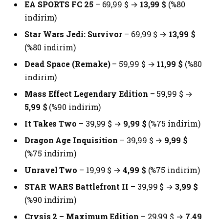
EA SPORTS FC 25
– 69,99 $ →
13,99 $
(%80
indirim)
Star Wars Jedi: Survivor
– 69,99 $ →
13,99 $
(%80 indirim)
Dead Space (Remake)
– 59,99 $ →
11,99 $
(%80
indirim)
Mass Effect Legendary Edition
– 59,99 $ →
5,99 $
(%90 indirim)
It Takes Two
– 39,99 $ →
9,99 $
(%75 indirim)
Dragon Age Inquisition
– 39,99 $ →
9,99 $
(%75 indirim)
Unravel Two
– 19,99 $ →
4,99 $
(%75 indirim)
STAR WARS Battlefront II
– 39,99 $ →
3,99 $
(%90 indirim)
Crysis 2 – Maximum Edition
– 29,99 $ →
7,49