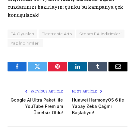
cüzdanınızı hazırlayın; çünkü bu kampanya çok
konuşulacak!
EA Oyunları
Electronic Arts
Steam EA İndirimleri
Yaz İndirimleri
Facebook
Twitter
Pinterest
LinkedIn
Tumblr
Email
PREVIOUS ARTICLE
NEXT ARTICLE
Google AI Ultra Paketi ile
Huawei HarmonyOS 6 ile
YouTube Premium
Yapay Zeka Çağını
Ücretsiz Oldu!
Başlatıyor!