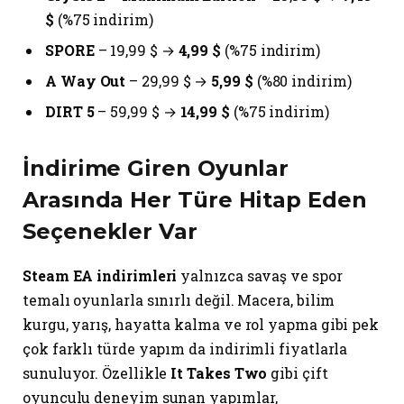
$
(%75 indirim)
SPORE
– 19,99 $ →
4,99 $
(%75 indirim)
A Way Out
– 29,99 $ →
5,99 $
(%80 indirim)
DIRT 5
– 59,99 $ →
14,99 $
(%75 indirim)
İndirime Giren Oyunlar
Arasında Her Türe Hitap Eden
Seçenekler Var
Steam EA indirimleri
yalnızca savaş ve spor
temalı oyunlarla sınırlı değil. Macera, bilim
kurgu, yarış, hayatta kalma ve rol yapma gibi pek
çok farklı türde yapım da indirimli fiyatlarla
sunuluyor. Özellikle
It Takes Two
gibi çift
oyunculu deneyim sunan yapımlar,