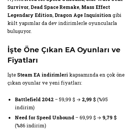
Survivor
,
Dead Space Remake
,
Mass Effect
Legendary Edition
,
Dragon Age Inquisition
gibi
kült yapımlar da dev indirimlerle oyuncularla
buluşuyor.
İşte Öne Çıkan EA Oyunları ve
Fiyatları
İşte
Steam EA indirimleri
kapsamında en çok öne
çıkan oyunlar ve yeni fiyatları:
Battlefield 2042
– 59,99 $ →
2,99 $
(%95
indirim)
Need for Speed Unbound
– 69,99 $ →
9,79 $
(%86 indirim)