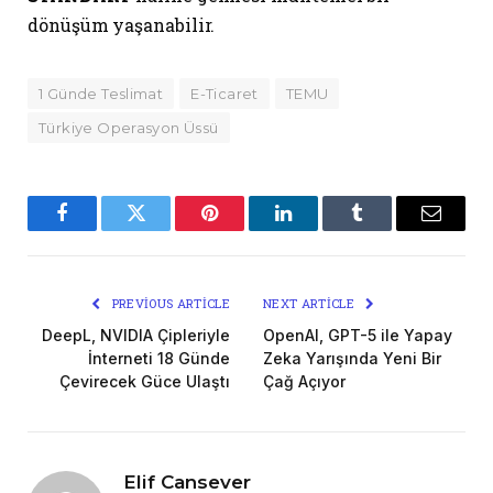
dönüşüm yaşanabilir.
1 Günde Teslimat
E-Ticaret
TEMU
Türkiye Operasyon Üssü
Facebook
Twitter
Pinterest
LinkedIn
Tumblr
Email
PREVIOUS ARTICLE
NEXT ARTICLE
DeepL, NVIDIA Çipleriyle
OpenAI, GPT-5 ile Yapay
İnterneti 18 Günde
Zeka Yarışında Yeni Bir
Çevirecek Güce Ulaştı
Çağ Açıyor
Elif Cansever