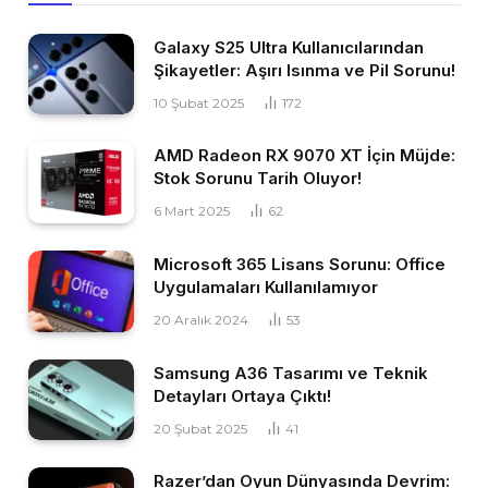
Galaxy S25 Ultra Kullanıcılarından
Şikayetler: Aşırı Isınma ve Pil Sorunu!
10 Şubat 2025
172
AMD Radeon RX 9070 XT İçin Müjde:
Stok Sorunu Tarih Oluyor!
6 Mart 2025
62
Microsoft 365 Lisans Sorunu: Office
Uygulamaları Kullanılamıyor
20 Aralık 2024
53
Samsung A36 Tasarımı ve Teknik
Detayları Ortaya Çıktı!
20 Şubat 2025
41
Razer’dan Oyun Dünyasında Devrim: