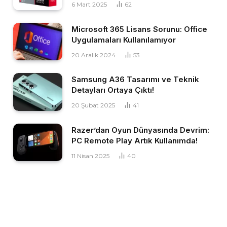
6 Mart 2025
62
Microsoft 365 Lisans Sorunu: Office
Uygulamaları Kullanılamıyor
20 Aralık 2024
53
Samsung A36 Tasarımı ve Teknik
Detayları Ortaya Çıktı!
20 Şubat 2025
41
Razer’dan Oyun Dünyasında Devrim:
PC Remote Play Artık Kullanımda!
11 Nisan 2025
40