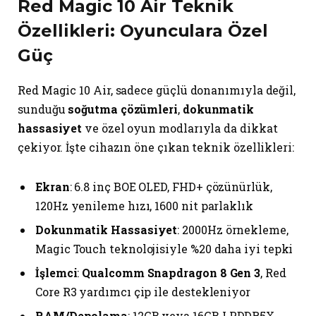
Red Magic 10 Air Teknik
Özellikleri: Oyunculara Özel
Güç
Red Magic 10 Air, sadece güçlü donanımıyla değil,
sunduğu
soğutma çözümleri
,
dokunmatik
hassasiyet
ve özel oyun modlarıyla da dikkat
çekiyor. İşte cihazın öne çıkan teknik özellikleri:
Ekran
: 6.8 inç BOE OLED, FHD+ çözünürlük,
120Hz yenileme hızı, 1600 nit parlaklık
Dokunmatik Hassasiyet
: 2000Hz örnekleme,
Magic Touch teknolojisiyle %20 daha iyi tepki
İşlemci
:
Qualcomm Snapdragon 8 Gen 3
, Red
Core R3 yardımcı çip ile destekleniyor
RAM/Depolama
: 12GB veya 16GB LPDDR5X