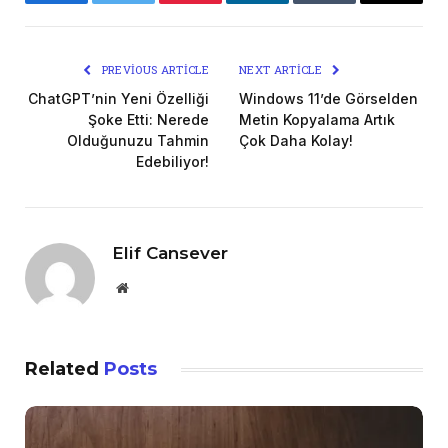
Facebook
Twitter
Pinterest
LinkedIn
Tumblr
Email
PREVIOUS ARTICLE
NEXT ARTICLE
ChatGPT’nin Yeni Özelliği
Windows 11’de Görselden
Şoke Etti: Nerede
Metin Kopyalama Artık
Olduğunuzu Tahmin
Çok Daha Kolay!
Edebiliyor!
Elif Cansever
Website
Related
Posts