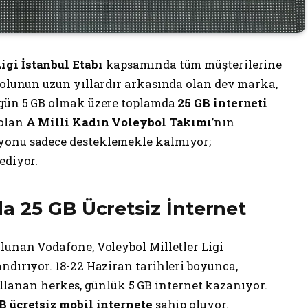
igi İstanbul Etabı
kapsamında tüm müşterilerine
ybolunun uzun yıllardır arkasında olan dev marka,
 gün 5 GB olmak üzere toplamda
25 GB interneti
 olan
A Milli Kadın Voleybol Takımı
’nın
yonu sadece desteklemekle kalmıyor;
ediyor.
a 25 GB Ücretsiz İnternet
lunan Vodafone, Voleybol Milletler Ligi
ndırıyor. 18-22 Haziran tarihleri boyunca,
lanan herkes, günlük 5 GB internet kazanıyor.
B ücretsiz mobil internete
sahip oluyor.