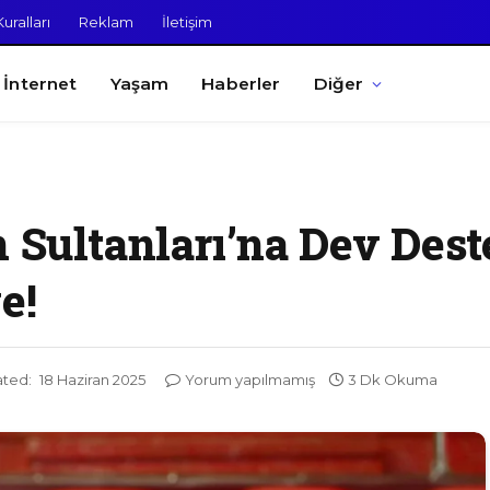
uralları
Reklam
İletişim
İnternet
Yaşam
Haberler
Diğer
 Sultanları’na Dev Dest
e!
ted:
18 Haziran 2025
Yorum yapılmamış
3 Dk Okuma