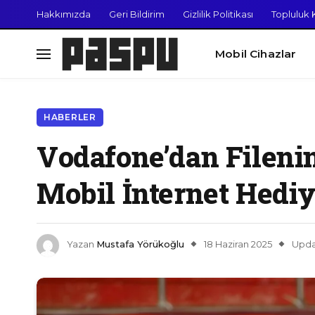
Hakkımızda
Geri Bildirim
Gizlilik Politikası
Topluluk K
Mobil Cihazlar
HABERLER
Vodafone’dan Filenin
Mobil İnternet Hediy
Yazan
Mustafa Yörükoğlu
18 Haziran 2025
Upda