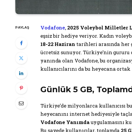
Vodafone
,
2025 Voleybol Milletler L
PAYLAŞ
eşsiz bir hediye veriyor. Kadın vole
18-22 Haziran
tarihleri arasında her
ücretsiz sunuyor. Türkiye’nin gururu
yanında olan Vodafone, bu organizas
kullanıcılarını da bu heyecana ortak 
Günlük 5 GB, Toplamd
Türkiye’de milyonlarca kullanıcısı bu
heyecanını internet hediyesiyle taçla
Vodafone Yanımda
uygulamasını kul
Bu sayede kullanıcılar, toplamda
25 G