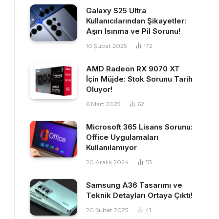
Galaxy S25 Ultra
Kullanıcılarından Şikayetler:
Aşırı Isınma ve Pil Sorunu!
10 Şubat 2025
172
AMD Radeon RX 9070 XT
İçin Müjde: Stok Sorunu Tarih
Oluyor!
6 Mart 2025
62
Microsoft 365 Lisans Sorunu:
Office Uygulamaları
Kullanılamıyor
20 Aralık 2024
53
Samsung A36 Tasarımı ve
Teknik Detayları Ortaya Çıktı!
20 Şubat 2025
41