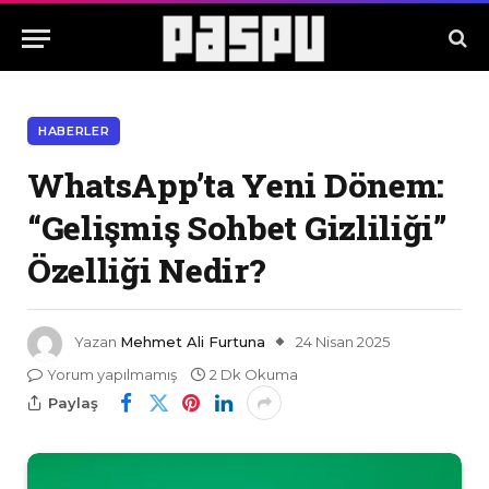
HABERLER
WhatsApp’ta Yeni Dönem:
“Gelişmiş Sohbet Gizliliği”
Özelliği Nedir?
Yazan
Mehmet Ali Furtuna
24 Nisan 2025
Yorum yapılmamış
2 Dk Okuma
Paylaş