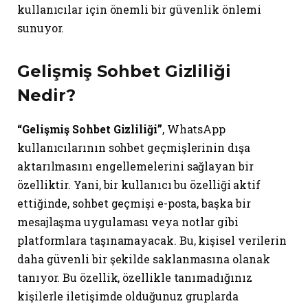
kullanıcılar için önemli bir güvenlik önlemi
sunuyor.
Gelişmiş Sohbet Gizliliği
Nedir?
“Gelişmiş Sohbet Gizliliği”
, WhatsApp
kullanıcılarının sohbet geçmişlerinin dışa
aktarılmasını engellemelerini sağlayan bir
özelliktir. Yani, bir kullanıcı bu özelliği aktif
ettiğinde, sohbet geçmişi e-posta, başka bir
mesajlaşma uygulaması veya notlar gibi
platformlara taşınamayacak. Bu, kişisel verilerin
daha güvenli bir şekilde saklanmasına olanak
tanıyor. Bu özellik, özellikle tanımadığınız
kişilerle iletişimde olduğunuz gruplarda