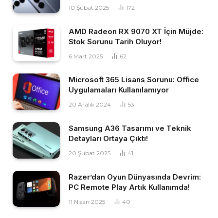
10 Şubat 2025
172
AMD Radeon RX 9070 XT İçin Müjde:
Stok Sorunu Tarih Oluyor!
6 Mart 2025
62
Microsoft 365 Lisans Sorunu: Office
Uygulamaları Kullanılamıyor
20 Aralık 2024
53
Samsung A36 Tasarımı ve Teknik
Detayları Ortaya Çıktı!
20 Şubat 2025
41
Razer’dan Oyun Dünyasında Devrim:
PC Remote Play Artık Kullanımda!
11 Nisan 2025
40