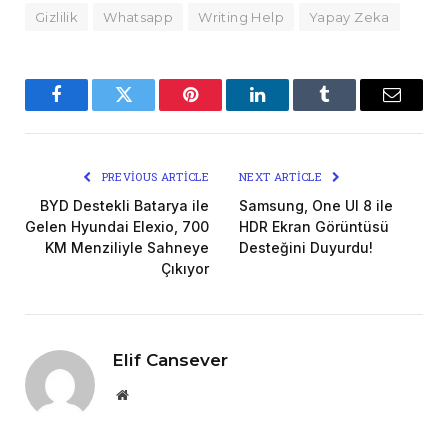
Gizlilik
Whatsapp
Writing Help
Yapay Zeka
Facebook
Twitter
Pinterest
LinkedIn
Tumblr
Email
PREVIOUS ARTICLE
NEXT ARTICLE
BYD Destekli Batarya ile
Samsung, One UI 8 ile
Gelen Hyundai Elexio, 700
HDR Ekran Görüntüsü
KM Menziliyle Sahneye
Desteğini Duyurdu!
Çıkıyor
Elif Cansever
Website