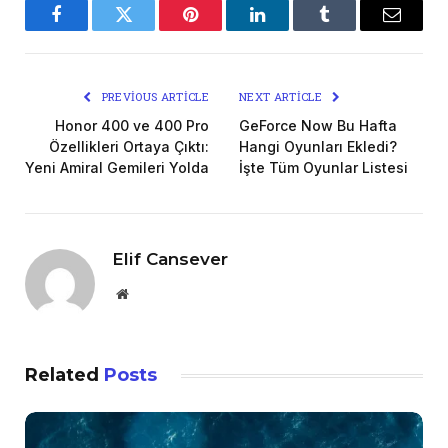
Facebook
Twitter
Pinterest
LinkedIn
Tumblr
Email
PREVIOUS ARTICLE
NEXT ARTICLE
Honor 400 ve 400 Pro
GeForce Now Bu Hafta
Özellikleri Ortaya Çıktı:
Hangi Oyunları Ekledi?
Yeni Amiral Gemileri Yolda
İşte Tüm Oyunlar Listesi
Elif Cansever
Website
Related
Posts