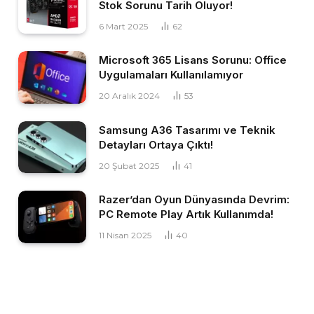
Stok Sorunu Tarih Oluyor!
6 Mart 2025
62
Microsoft 365 Lisans Sorunu: Office
Uygulamaları Kullanılamıyor
20 Aralık 2024
53
Samsung A36 Tasarımı ve Teknik
Detayları Ortaya Çıktı!
20 Şubat 2025
41
Razer’dan Oyun Dünyasında Devrim:
PC Remote Play Artık Kullanımda!
11 Nisan 2025
40