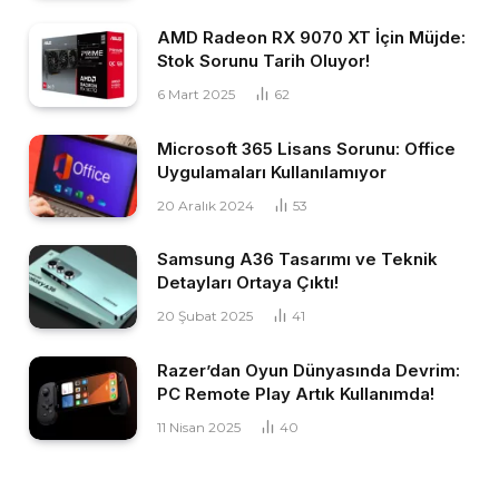
AMD Radeon RX 9070 XT İçin Müjde:
Stok Sorunu Tarih Oluyor!
6 Mart 2025
62
Microsoft 365 Lisans Sorunu: Office
Uygulamaları Kullanılamıyor
20 Aralık 2024
53
Samsung A36 Tasarımı ve Teknik
Detayları Ortaya Çıktı!
20 Şubat 2025
41
Razer’dan Oyun Dünyasında Devrim:
PC Remote Play Artık Kullanımda!
11 Nisan 2025
40