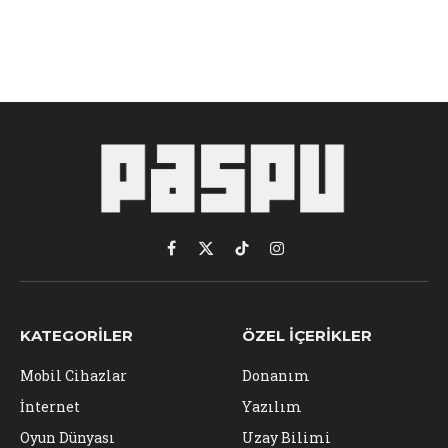
Facebook
X
TikTok
Instagram
(Twitter)
KATEGORILER
ÖZEL İÇERIKLER
Mobil Cihazlar
Donanım
İnternet
Yazılım
Oyun Dünyası
Uzay Bilimi