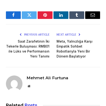
Facebook
Twitter
Pinterest
LinkedIn
Tumblr
Email
PREVIOUS ARTICLE
NEXT ARTICLE
Saat Zarafetinin İki
Meta, Yalnızlığa Karşı
Tekerle Buluşması: RMB01
Empatik Sohbet
ile Lüks ve Performansın
Robotlarıyla Yeni Bir
Yeni Tanımı
Dönem Başlatıyor
Mehmet Ali Furtuna
Website
Related
Posts