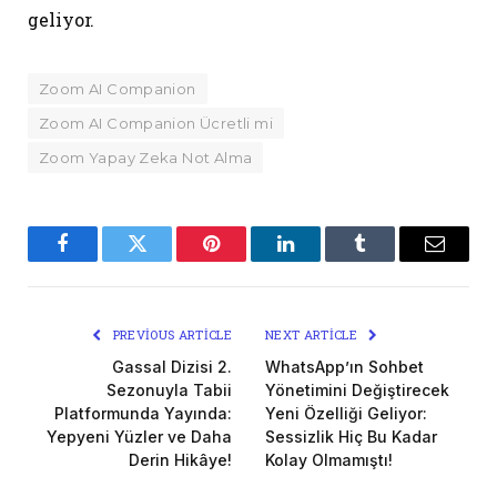
geliyor.
Zoom AI Companion
Zoom AI Companion Ücretli mi
Zoom Yapay Zeka Not Alma
Facebook
Twitter
Pinterest
LinkedIn
Tumblr
Email
PREVIOUS ARTICLE
NEXT ARTICLE
Gassal Dizisi 2.
WhatsApp’ın Sohbet
Sezonuyla Tabii
Yönetimini Değiştirecek
Platformunda Yayında:
Yeni Özelliği Geliyor:
Yepyeni Yüzler ve Daha
Sessizlik Hiç Bu Kadar
Derin Hikâye!
Kolay Olmamıştı!