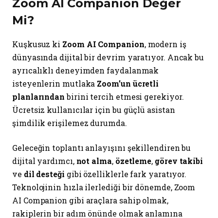
Zoom AI Companion Değer
Mi?
Kuşkusuz ki
Zoom AI Companion
, modern iş
dünyasında dijital bir devrim yaratıyor. Ancak bu
ayrıcalıklı deneyimden faydalanmak
isteyenlerin mutlaka
Zoom’un ücretli
planlarından
birini tercih etmesi gerekiyor.
Ücretsiz kullanıcılar için bu güçlü asistan
şimdilik erişilemez durumda.
Geleceğin toplantı anlayışını şekillendiren bu
dijital yardımcı,
not alma
,
özetleme
,
görev takibi
ve
dil desteği
gibi özelliklerle fark yaratıyor.
Teknolojinin hızla ilerlediği bir dönemde, Zoom
AI Companion gibi araçlara sahip olmak,
rakiplerin bir adım önünde olmak anlamına