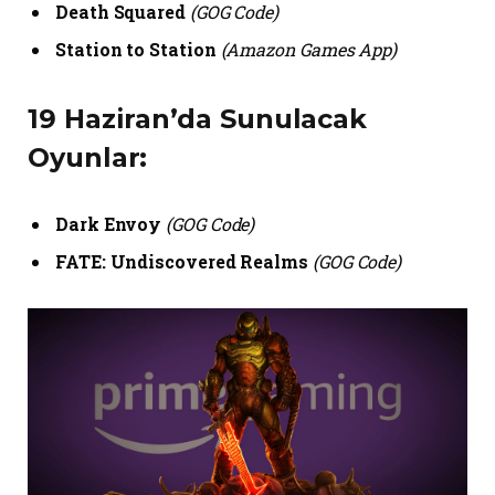
Death Squared
(GOG Code)
Station to Station
(Amazon Games App)
19 Haziran’da Sunulacak
Oyunlar:
Dark Envoy
(GOG Code)
FATE: Undiscovered Realms
(GOG Code)