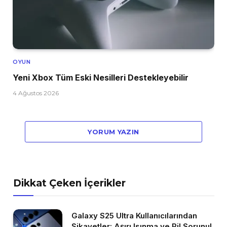
OYUN
Yeni Xbox Tüm Eski Nesilleri Destekleyebilir
4 Ağustos 2026
YORUM YAZIN
Dikkat Çeken İçerikler
Galaxy S25 Ultra Kullanıcılarından
Şikayetler: Aşırı Isınma ve Pil Sorunu!