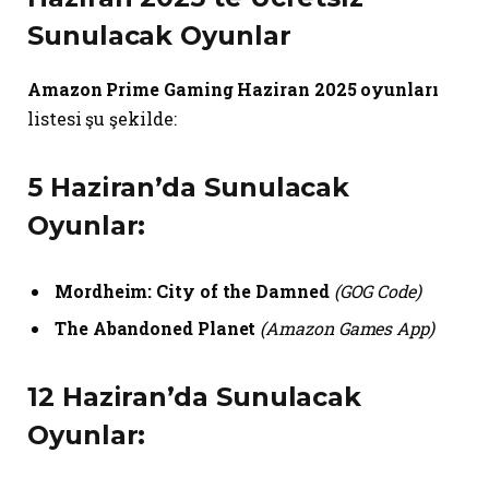
Sunulacak Oyunlar
Amazon Prime Gaming Haziran 2025 oyunları
listesi şu şekilde:
5 Haziran’da Sunulacak
Oyunlar:
Mordheim: City of the Damned
(GOG Code)
The Abandoned Planet
(Amazon Games App)
12 Haziran’da Sunulacak
Oyunlar: