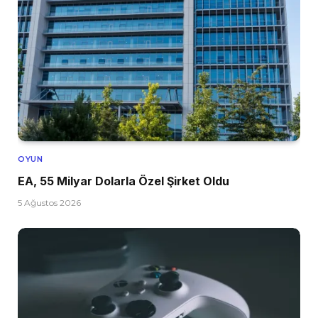
OYUN
EA, 55 Milyar Dolarla Özel Şirket Oldu
5 Ağustos 2026