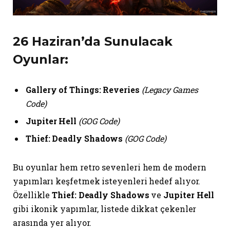
26 Haziran’da Sunulacak
Oyunlar:
Gallery of Things: Reveries
(Legacy Games
Code)
Jupiter Hell
(GOG Code)
Thief: Deadly Shadows
(GOG Code)
Bu oyunlar hem retro sevenleri hem de modern
yapımları keşfetmek isteyenleri hedef alıyor.
Özellikle
Thief: Deadly Shadows
ve
Jupiter Hell
gibi ikonik yapımlar, listede dikkat çekenler
arasında yer alıyor.