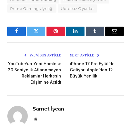
Prime Gaming Üyeliği
Ücretsiz Oyunlar
Facebook
Twitter
Pinterest
LinkedIn
Tumblr
Email
PREVIOUS ARTICLE
NEXT ARTICLE
YouTube’un Yeni Hamlesi:
iPhone 17 Pro Eylül’de
30 Saniyelik Atlanamayan
Geliyor: Apple’dan 12
Reklamlar Herkesin
Büyük Yenilik!
Erişimine Açıldı
Samet İşcan
Website