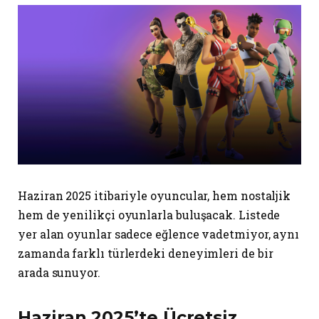
Haziran 2025 itibariyle oyuncular, hem nostaljik
hem de yenilikçi oyunlarla buluşacak. Listede
yer alan oyunlar sadece eğlence vadetmiyor, aynı
zamanda farklı türlerdeki deneyimleri de bir
arada sunuyor.
Haziran 2025’te Ücretsiz