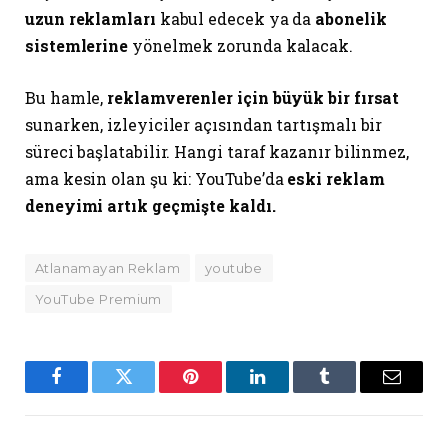
uzun reklamları
kabul edecek ya da
abonelik
sistemlerine
yönelmek zorunda kalacak.
Bu hamle,
reklamverenler için büyük bir fırsat
sunarken, izleyiciler açısından tartışmalı bir
süreci başlatabilir. Hangi taraf kazanır bilinmez,
ama kesin olan şu ki: YouTube’da
eski reklam
deneyimi artık geçmişte kaldı.
Atlanamayan Reklam
youtube
YouTube Premium
Facebook
Twitter
Pinterest
LinkedIn
Tumblr
Email