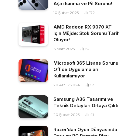
Aşırı Isınma ve Pil Sorunu!
10 Şubat 2025
172
AMD Radeon RX 9070 XT
İçin Müjde: Stok Sorunu Tarih
Oluyor!
6 Mart 2025
62
Microsoft 365 Lisans Sorunu:
Office Uygulamaları
Kullanılamıyor
20 Aralık 2024
53
Samsung A36 Tasarımı ve
Teknik Detayları Ortaya Çıktı!
20 Şubat 2025
41
Razer’dan Oyun Dünyasında
Devrim: PC Remote Play