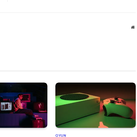
W
OYUN