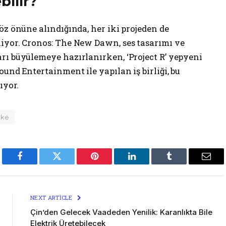
ilir?
öz önüne alındığında, her iki projeden de
iyor. Cronos: The New Dawn, ses tasarımı ve
rı büyülemeye hazırlanırken, ‘Project R’ yepyeni
und Entertainment ile yapılan iş birliği, bu
ıyor.
ake
Facebook
Twitter
Pinterest
LinkedIn
Tumblr
Emai
NEXT ARTICLE
Çin’den Gelecek Vaadeden Yenilik: Karanlıkta Bile
Elektrik Üretebilecek