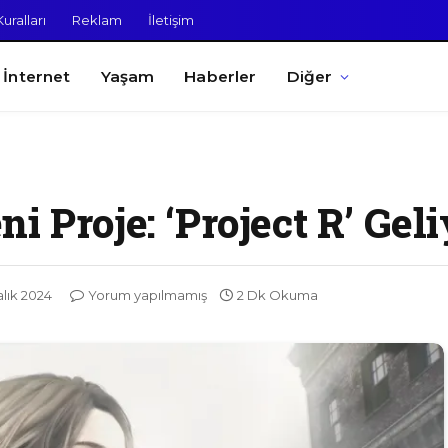
uralları
Reklam
İletişim
İnternet
Yaşam
Haberler
Diğer
 Proje: ‘Project R’ Geli
alık 2024
Yorum yapılmamış
2 Dk Okuma