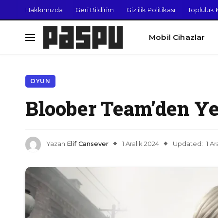
Hakkımızda
Geri Bildirim
Gizlilik Politikası
Topluluk K
Mobil Cihazlar
OYUN
Bloober Team’den Yeni
Yazan
Elif Cansever
1 Aralık 2024
Updated:
1 Ar