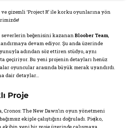
e gizemli ‘Project R’ ile korku oyunlarına yön
rimizde!
 severlerin beğenisini kazanan
Bloober Team
,
nlandırmaya devam ediyor. Şu anda üzerinde
yunuyla adından söz ettiren stüdyo, aynı
a geçiriyor. Bu yeni projenin detayları henüz
malar oyuncular arasında büyük merak uyandırdı.
na dair detaylar…
klı Proje
da, Cronos: The New Dawn’ın oyun yönetmeni
 bağımsız ekiple çalıştığını doğruladı. Piejko,
 ekibin yeni bir proje üzerinde çalışmaya