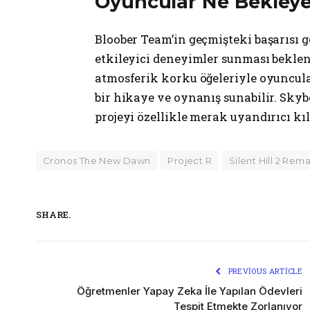
Oyuncular Ne Bekleyeb
Bloober Team’in geçmişteki başarısı g
etkileyici deneyimler sunması beklen
atmosferik korku öğeleriyle oyuncula
bir hikaye ve oynanış sunabilir. Skybo
projeyi özellikle merak uyandırıcı kıl
Cronos The New Dawn
Project R
Silent Hill 2 Rem
SHARE.
PREVIOUS ARTICLE
Öğretmenler Yapay Zeka İle Yapılan Ödevleri
Tespit Etmekte Zorlanıyor