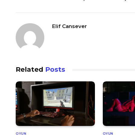
Elif Cansever
Related
Posts
OYUN
OYUN