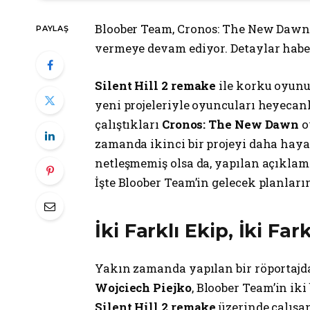
Bloober Team, Cronos: The New Dawn v
PAYLAŞ
vermeye devam ediyor. Detaylar habe
Silent Hill 2 remake
ile korku oyunu
yeni projeleriyle oyuncuları heyeca
çalıştıkları
Cronos: The New Dawn
o
zamanda ikinci bir projeyi daha hayat
netleşmemiş olsa da, yapılan açıkla
İşte Bloober Team’in gelecek planları
İki Farklı Ekip, İki Far
Yakın zamanda yapılan bir röportaj
Wojciech Piejko
, Bloober Team’in iki
Silent Hill 2 remake
üzerinde çalışan