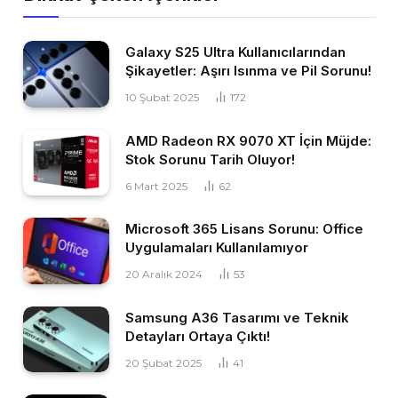
Galaxy S25 Ultra Kullanıcılarından
Şikayetler: Aşırı Isınma ve Pil Sorunu!
10 Şubat 2025
172
AMD Radeon RX 9070 XT İçin Müjde:
Stok Sorunu Tarih Oluyor!
6 Mart 2025
62
Microsoft 365 Lisans Sorunu: Office
Uygulamaları Kullanılamıyor
20 Aralık 2024
53
Samsung A36 Tasarımı ve Teknik
Detayları Ortaya Çıktı!
20 Şubat 2025
41