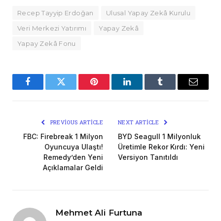
Recep Tayyip Erdoğan
Ulusal Yapay Zekâ Kurulu
Veri Merkezi Yatırımı
Yapay Zekâ
Yapay Zekâ Fonu
Facebook
Twitter
Pinterest
LinkedIn
Tumblr
Email
PREVIOUS ARTICLE
NEXT ARTICLE
FBC: Firebreak 1 Milyon
BYD Seagull 1 Milyonluk
Oyuncuya Ulaştı!
Üretimle Rekor Kırdı: Yeni
Remedy’den Yeni
Versiyon Tanıtıldı
Açıklamalar Geldi
Mehmet Ali Furtuna