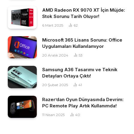
AMD Radeon RX 9070 XT İçin Müjde:
Stok Sorunu Tarih Oluyor!
6 Mart 2025
62
Microsoft 365 Lisans Sorunu: Office
Uygulamaları Kullanılamıyor
20 Aralık 2024
53
Samsung A36 Tasarımı ve Teknik
Detayları Ortaya Çıktı!
20 Şubat 2025
41
Razer’dan Oyun Dünyasında Devrim:
PC Remote Play Artık Kullanımda!
11 Nisan 2025
40