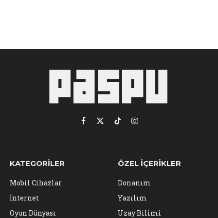
Facebook
X
TikTok
Instagram
(Twitter)
KATEGORILER
ÖZEL İÇERIKLER
Mobil Cihazlar
Donanım
İnternet
Yazılım
Oyun Dünyası
Uzay Bilimi