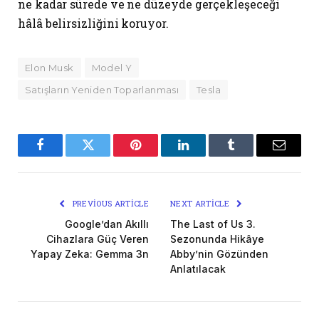
ne kadar sürede ve ne düzeyde gerçekleşeceği
hâlâ belirsizliğini koruyor.
Elon Musk
Model Y
Satışların Yeniden Toparlanması
Tesla
Facebook
Twitter
Pinterest
LinkedIn
Tumblr
Email
PREVIOUS ARTICLE
NEXT ARTICLE
Google’dan Akıllı
The Last of Us 3.
Cihazlara Güç Veren
Sezonunda Hikâye
Yapay Zeka: Gemma 3n
Abby’nin Gözünden
Anlatılacak