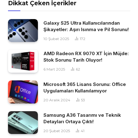
Dikkat Çeken İçerikler
Galaxy S25 Ultra Kullanıcılarından
Şikayetler: Aşırı Isınma ve Pil Sorunu!
10 Şubat 2025
172
AMD Radeon RX 9070 XT İçin Müjde:
Stok Sorunu Tarih Oluyor!
6 Mart 2025
62
Microsoft 365 Lisans Sorunu: Office
Uygulamaları Kullanılamıyor
20 Aralık 2024
53
Samsung A36 Tasarımı ve Teknik
Detayları Ortaya Çıktı!
20 Şubat 2025
41