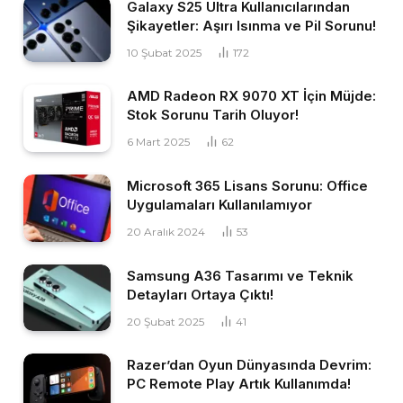
Galaxy S25 Ultra Kullanıcılarından
Şikayetler: Aşırı Isınma ve Pil Sorunu!
10 Şubat 2025
172
AMD Radeon RX 9070 XT İçin Müjde:
Stok Sorunu Tarih Oluyor!
6 Mart 2025
62
Microsoft 365 Lisans Sorunu: Office
Uygulamaları Kullanılamıyor
20 Aralık 2024
53
Samsung A36 Tasarımı ve Teknik
Detayları Ortaya Çıktı!
20 Şubat 2025
41
Razer’dan Oyun Dünyasında Devrim:
PC Remote Play Artık Kullanımda!