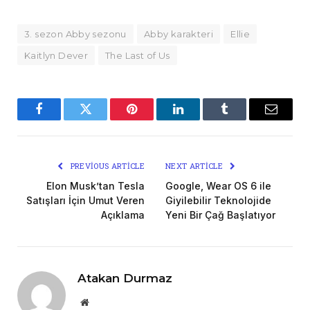
3. sezon Abby sezonu
Abby karakteri
Ellie
Kaitlyn Dever
The Last of Us
Facebook
Twitter
Pinterest
LinkedIn
Tumblr
Email
PREVIOUS ARTICLE
NEXT ARTICLE
Elon Musk’tan Tesla
Google, Wear OS 6 ile
Satışları İçin Umut Veren
Giyilebilir Teknolojide
Açıklama
Yeni Bir Çağ Başlatıyor
Atakan Durmaz
Website