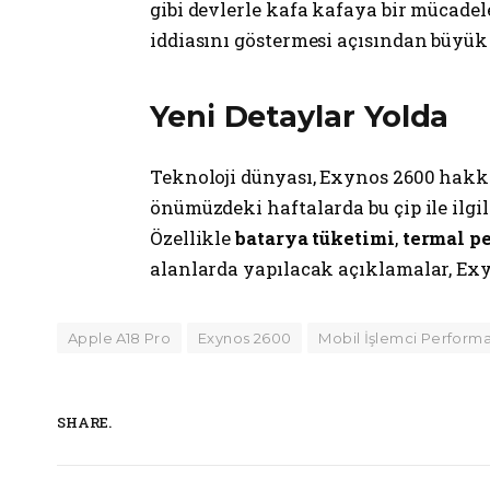
gibi devlerle kafa kafaya bir mücadel
iddiasını göstermesi açısından büyük
Yeni Detaylar Yolda
Teknoloji dünyası, Exynos 2600 hakkı
önümüzdeki haftalarda bu çip ile ilgi
Özellikle
batarya tüketimi
,
termal p
alanlarda yapılacak açıklamalar, Ex
Apple A18 Pro
Exynos 2600
Mobil İşlemci Performa
SHARE.