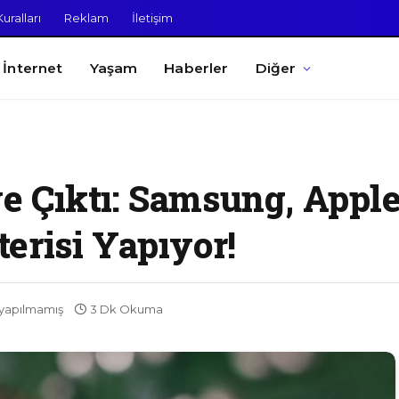
uralları
Reklam
İletişim
İnternet
Yaşam
Haberler
Diğer
 Çıktı: Samsung, Apple
erisi Yapıyor!
yapılmamış
3 Dk Okuma