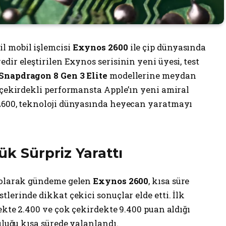
il mobil işlemcisi
Exynos 2600
ile çip dünyasında
dir eleştirilen Exynos serisinin yeni üyesi, test
Snapdragon 8 Gen 3 Elite
modellerine meydan
 çekirdekli performansta Apple’ın yeni amiral
 2600, teknoloji dünyasında heyecan yaratmayı
ük Sürpriz Yarattı
p olarak gündeme gelen
Exynos 2600
, kısa süre
stlerinde dikkat çekici sonuçlar elde etti. İlk
dekte 2.400 ve çok çekirdekte 9.400 puan aldığı
uluğu kısa sürede yalanlandı.