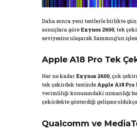
Daha sonra yeni testlerle birlikte gü
sonuçlara göre
Exynos 2600
, tek çe
seviyesine ulaşarak Samsung’un işlem
Apple A18 Pro Tek Çek
Her ne kadar
Exynos 2600
, çok çeki
tek çekirdek testinde
Apple A18 Pro
verimliliği konusundaki uzmanlığı bu 
çekirdekte gösterdiği gelişme oldukça
Qualcomm ve MediaTek