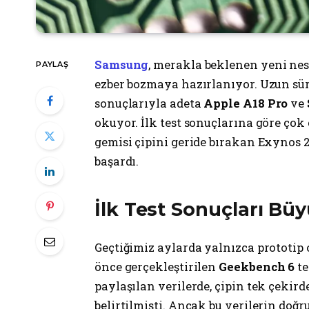
Samsung
, merakla beklenen yeni nes
PAYLAŞ
ezber bozmaya hazırlanıyor. Uzun süre
sonuçlarıyla adeta
Apple A18 Pro
ve
okuyor. İlk test sonuçlarına göre çok
gemisi çipini geride bırakan Exynos
başardı.
İlk Test Sonuçları Büy
Geçtiğimiz aylarda yalnızca prototi
önce gerçekleştirilen
Geekbench 6
te
paylaşılan verilerde, çipin tek çekir
belirtilmişti. Ancak bu verilerin doğr