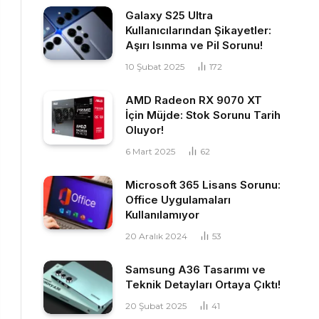
Galaxy S25 Ultra
Kullanıcılarından Şikayetler:
Aşırı Isınma ve Pil Sorunu!
10 Şubat 2025
172
AMD Radeon RX 9070 XT
İçin Müjde: Stok Sorunu Tarih
Oluyor!
6 Mart 2025
62
Microsoft 365 Lisans Sorunu:
Office Uygulamaları
Kullanılamıyor
20 Aralık 2024
53
Samsung A36 Tasarımı ve
Teknik Detayları Ortaya Çıktı!
20 Şubat 2025
41