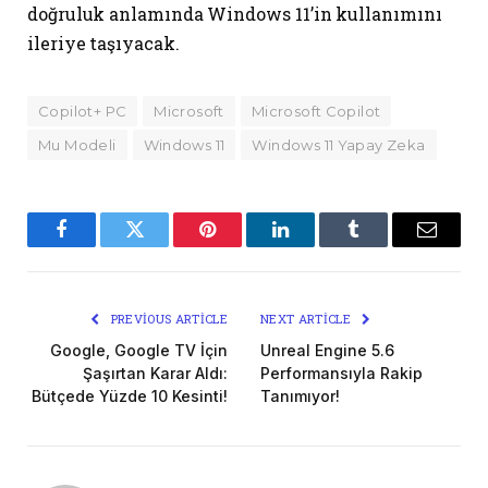
doğruluk anlamında Windows 11’in kullanımını
ileriye taşıyacak.
Copilot+ PC
Microsoft
Microsoft Copilot
Mu Modeli
Windows 11
Windows 11 Yapay Zeka
Facebook
Twitter
Pinterest
LinkedIn
Tumblr
Email
PREVIOUS ARTICLE
NEXT ARTICLE
Google, Google TV İçin
Unreal Engine 5.6
Şaşırtan Karar Aldı:
Performansıyla Rakip
Bütçede Yüzde 10 Kesinti!
Tanımıyor!