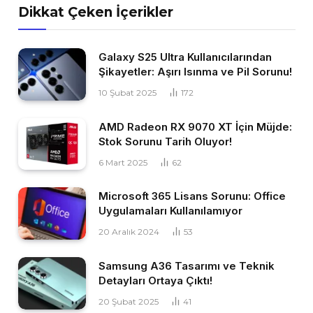
Dikkat Çeken İçerikler
Galaxy S25 Ultra Kullanıcılarından
Şikayetler: Aşırı Isınma ve Pil Sorunu!
10 Şubat 2025
172
AMD Radeon RX 9070 XT İçin Müjde:
Stok Sorunu Tarih Oluyor!
6 Mart 2025
62
Microsoft 365 Lisans Sorunu: Office
Uygulamaları Kullanılamıyor
20 Aralık 2024
53
Samsung A36 Tasarımı ve Teknik
Detayları Ortaya Çıktı!
20 Şubat 2025
41