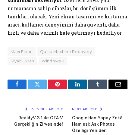
sunulması bekleniyor.
Özellikle 24H2 yapı
numarasına sahip cihazlar, bu dönüşümün ilk
tanıkları olacak. Yeni ekran tasarımı ve kurtarma
aracı, kullanıcı deneyimini daha güvenli, daha
hızlı ve daha verimli hale getirmeyi hedefliyor.
Mavi Ekran
Quick Machine Recovery
Siyah Ekran
Windows 11
Facebook
Twitter
Pinterest
LinkedIn
Tumblr
Email
PREVIOUS ARTICLE
NEXT ARTICLE
RealityV 3.1 ile GTA V
Google’dan Yapay Zekâ
Gerçekliğin Zirvesinde!
Hamlesi: Ask Photos
Özelliği Yeniden