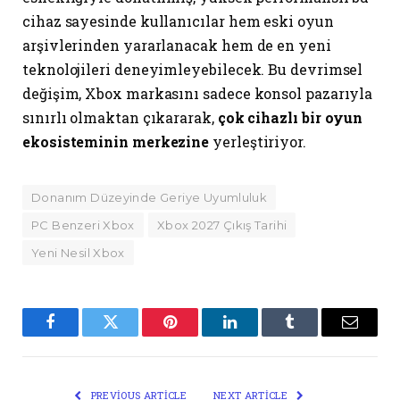
cihaz sayesinde kullanıcılar hem eski oyun
arşivlerinden yararlanacak hem de en yeni
teknolojileri deneyimleyebilecek. Bu devrimsel
değişim, Xbox markasını sadece konsol pazarıyla
sınırlı olmaktan çıkararak,
çok cihazlı bir oyun
ekosisteminin merkezine
yerleştiriyor.
Donanım Düzeyinde Geriye Uyumluluk
PC Benzeri Xbox
Xbox 2027 Çıkış Tarihi
Yeni Nesil Xbox
Facebook
Twitter
Pinterest
LinkedIn
Tumblr
Email
PREVIOUS ARTICLE
NEXT ARTICLE