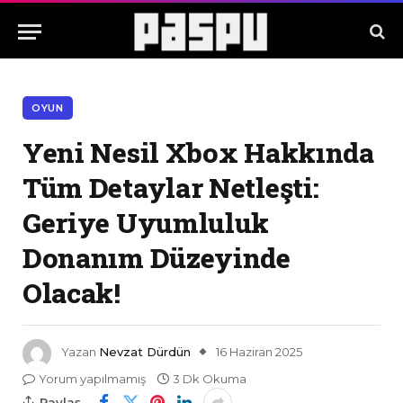
OYUN
Yeni Nesil Xbox Hakkında
Tüm Detaylar Netleşti:
Geriye Uyumluluk
Donanım Düzeyinde
Olacak!
Yazan
Nevzat Dürdün
16 Haziran 2025
Yorum yapılmamış
3 Dk Okuma
Paylaş